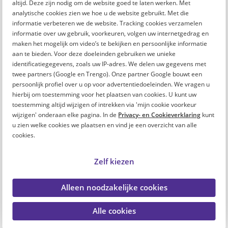
altijd. Deze zijn nodig om de website goed te laten werken. Met
analytische cookies zien we hoe u de website gebruikt. Met die
informatie verbeteren we de website. Tracking cookies verzamelen
informatie over uw gebruik, voorkeuren, volgen uw internetgedrag en
maken het mogelijk om video’s te bekijken en persoonlijke informatie
aan te bieden. Voor deze doeleinden gebruiken we unieke
identificatiegegevens, zoals uw IP-adres. We delen uw gegevens met
twee partners (Google en Trengo). Onze partner Google bouwt een
persoonlijk profiel over u op voor advertentiedoeleinden. We vragen u
hierbij om toestemming voor het plaatsen van cookies. U kunt uw
toestemming altijd wijzigen of intrekken via 'mijn cookie voorkeur
wijzigen' onderaan elke pagina. In de
Privacy- en Cookieverklaring
kunt
Heerlijke plek
u zien welke cookies we plaatsen en vind je een overzicht van alle
cookies.
Mijn huis staat op een heel mooi plekje. Binnen een paar
stappen sta ik in het park en de natuur. Ik heb hele fijne
Zelf kiezen
buren op wie ik altijd kan rekenen. Ook woont mijn familie
dichtbij. Het is voor mij gewoon een fantastische plek.
Alleen noodzakelijke cookies
Alle cookies