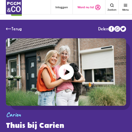
Inloggen
Word nu lid
Zoeken
Menu
Delen
Terug
Terug
Carien
Thuis bij Carien