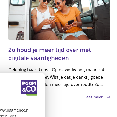
Zo houd je meer tijd over met
digitale vaardigheden
Oefening baart kunst. Op de werkvloer, maar ook
achter de computer. Wist je dat je dankzij goede
digitale vaardigheden meer tijd overhoudt? Zo
houd je genoeg uren en energie over voor andere
0
0
Lees meer
(leuke) dingen.
 www.pggmenco.nl.
erken. Met