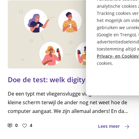
analytische cookies
Tracking cookies ve
het mogelijk om vide
gebruiken we unieke
(Google en Trengo).
advertentiedoeleind
toestemming altijd w
Privacy- en Cookiev
cookies.
Doe de test: welk digitype ben jij?
De een typt met vliegensvlugge vingers over het
kleine scherm terwijl de ander nog net weet hoe de
computer aangaat. We zijn allemaal anders! En dat
is helemaal oké. Toch is het als zorgprofessional
0
4
Lees meer
belangrijk om de basiskennis op orde te hebben.
Ben jij nieuwsgierig hoe het met jouw digitale