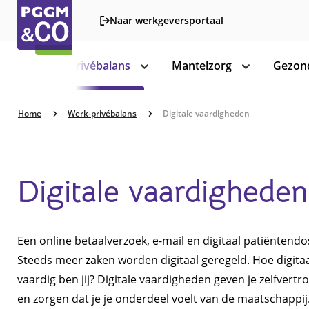
Naar werkgeversportaal
Werk-privébalans
Mantelzorg
Gezond
toon
toon
subnavigatie
subnavigatie
Home
Werk-privébalans
Digitale vaardigheden
Digitale vaardigheden
Een online betaalverzoek, e-mail en digitaal patiëntendo
Steeds meer zaken worden digitaal geregeld. Hoe digita
vaardig ben jij? Digitale vaardigheden geven je zelfvert
en zorgen dat je je onderdeel voelt van de maatschappij.