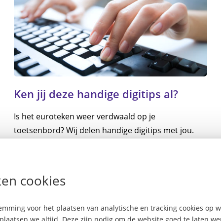
Ken jij deze handige digitips al?
Is het euroteken weer verdwaald op je
toetsenbord? Wij delen handige digitips met jou.
Hiermee verminder je jouw werkdruk én bespaar je
tijd en irritaties. Kun je niet wachten om digitaal
vaardiger te worden? Lees dan snel onze handige
en cookies
7
39
Lees meer
digitips die je helpen bij je verdere loopbaan in de
zorg.
mming voor het plaatsen van analytische en tracking cookies op
plaatsen we altijd. Deze zijn nodig om de website goed te laten w