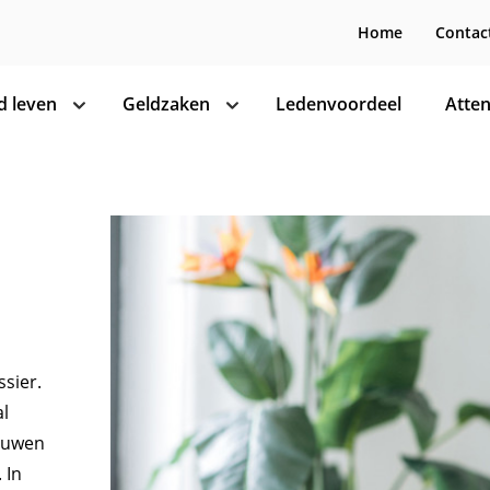
Home
Contac
 leven
Geldzaken
Ledenvoordeel
Atten
toon
toon
subnavigatie
subnavigatie
ssier.
al
rouwen
 In