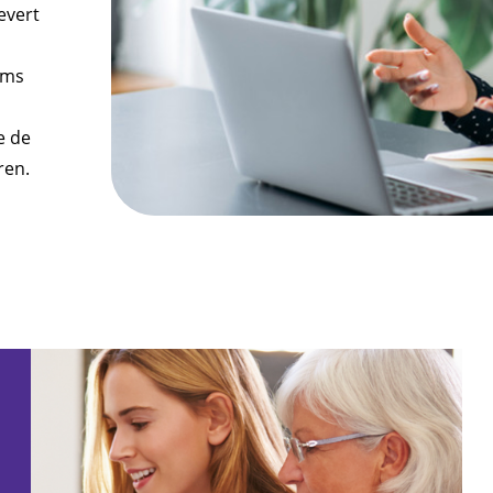
evert
oms
e de
ren.