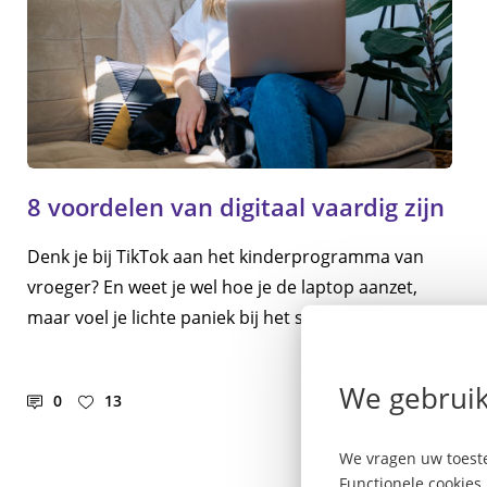
8 voordelen van digitaal vaardig zijn
Denk je bij TikTok aan het kinderprogramma van
vroeger? En weet je wel hoe je de laptop aanzet,
maar voel je lichte paniek bij het sturen van een e-
mail met bijlage? Of de horror: het volgen van een
e-cursus? Dat is helemaal niet erg! Het geeft je juist
We gebruik
0
13
Lees meer
de kans om nieuwe dingen te leren. Wij geven je 8
voordelen van digitaal vaardig zijn.
We vragen uw toeste
Functionele cookies 