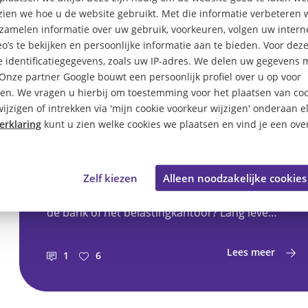
 zien we hoe u de website gebruikt. Met die informatie verbeteren 
rzamelen informatie over uw gebruik, voorkeuren, volgen uw inte
Makkelijk(er) leven
o’s te bekijken en persoonlijke informatie aan te bieden. Voor dez
 identificatiegegevens, zoals uw IP-adres. We delen uw gegevens 
met digitale
 Onze partner Google bouwt een persoonlijk profiel over u op voor
vaardigheden
en. We vragen u hierbij om toestemming voor het plaatsen van coo
ijzigen of intrekken via 'mijn cookie voorkeur wijzigen' onderaan e
erklaring
kunt u zien welke cookies we plaatsen en vind je een over
Je maakt het jezelf graag zo makkelijk mogelijk,
toch? Zo kun je steeds meer dingen online
regelen. Dit scheelt vooral tijd en soms ook
Zelf kiezen
Alleen noodzakelijke cookies
stress. Geen zin om in een lange rij te staan bij
de bank of het belastingkantoor? Lang leve
iDEAL en DigiD. En bellen met verre vrienden of
familie doe je ‘gewoon’ via WhatsApp. Internet
Lees meer
1
6
is dus best handig! Maar wat nou als je zelf niet
zo digitaal vaardig bent?