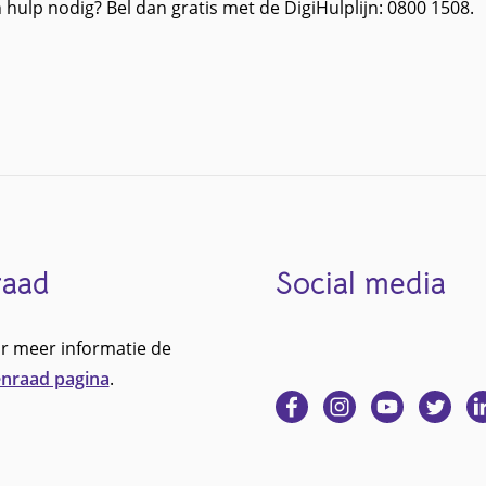
ulp nodig? Bel dan gratis met de DigiHulplijn: 0800 1508.
raad
Social media
r meer informatie de
nraad pagina
.
Ga
Ga
Ga
Ga
G
naar
naar
naar
naar
na
Facebook
Instagram
YouTube
Twitter
Li