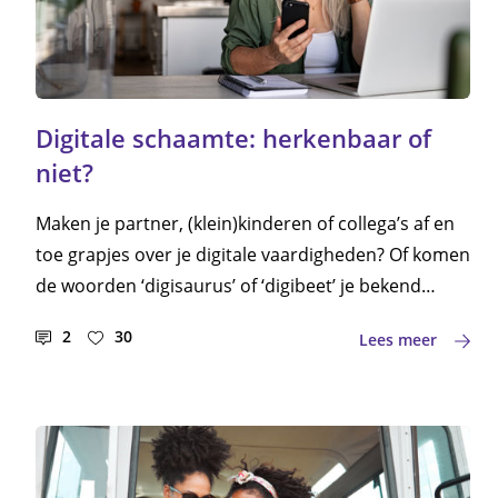
Digitale schaamte: herkenbaar of
niet?
Maken je partner, (klein)kinderen of collega’s af en
toe grapjes over je digitale vaardigheden? Of komen
de woorden ‘digisaurus’ of ‘digibeet’ je bekend
voor? Niet iedereen is even handig met computers,
2
30
Lees meer
tablets of allerlei apps op de telefoon. En dat zorgt
angst, stress en (onnodige) digitale schaamte. Hoe
zit het met jouw digitale vaardigheden?