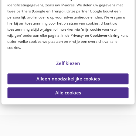
werkvloer elkaar goed aanvullen
identificatiegegevens, zoals uw IP-adres. We delen uw gegevens met
twee partners (Google en Trengo). Onze partner Google bouwt een
Welke generaties herken jij in je team?
persoonlijk profiel over u op voor advertentiedoeleinden. We vragen u
Speel de Gen B(INGO)
hierbij om toestemming voor het plaatsen van cookies. U kunt uw
toestemming altijd wijzigen of intrekken via 'mijn cookie voorkeur
wijzigen' onderaan elke pagina. In de
Privacy- en Cookieverklaring
kunt
4 generaties op de werkvloer in zorg en
u zien welke cookies we plaatsen en vind je een overzicht van alle
welzijn
cookies.
Gen Z in zorg en welzijn: dit beweegt de
Zelf kiezen
nieuwe generatie
Alleen noodzakelijke cookies
Poll: Hoe ga je om met verschillende
generaties in jouw team?
Alle cookies