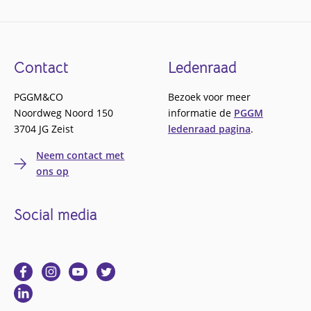
Footer
Contact
Ledenraad
PGGM&CO
Bezoek voor meer
Noordweg Noord 150
informatie de
PGGM
3704 JG Zeist
ledenraad pagina
.
Neem contact met
ons op
Social media
Ga
Ga
Ga
Ga
naar
naar
naar
naar
Ga
Facebook
Instagram
YouTube
Twitter
naar