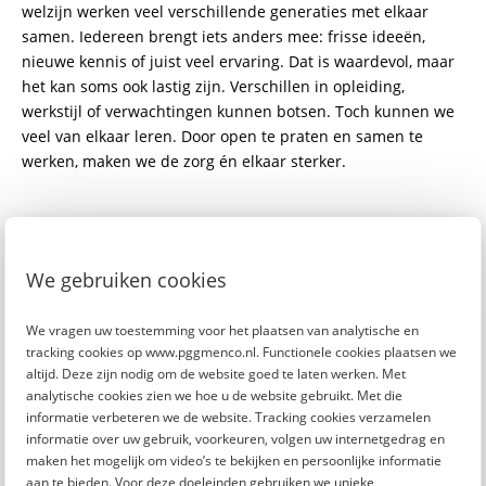
welzijn werken veel verschillende generaties met elkaar
samen. Iedereen brengt iets anders mee: frisse ideeën,
nieuwe kennis of juist veel ervaring. Dat is waardevol, maar
het kan soms ook lastig zijn. Verschillen in opleiding,
werkstijl of verwachtingen kunnen botsen. Toch kunnen we
veel van elkaar leren. Door open te praten en samen te
werken, maken we de zorg én elkaar sterker.
5 vragen aan Gen Z: Anniek aan het
We gebruiken cookies
woord
Generatie Z groeit op in een digitale
We vragen uw toestemming voor het plaatsen van analytische en
wereld en brengt nieuwe verwachtingen
tracking cookies op www.pggmenco.nl. Functionele cookies plaatsen we
mee naar de werkvloer, over
altijd. Deze zijn nodig om de website goed te laten werken. Met
technologie, werkplezier en balans. Hoe
analytische cookies zien we hoe u de website gebruikt. Met die
kijken zij naar hun werk in de
informatie verbeteren we de website. Tracking cookies verzamelen
welzijnssector? We vroegen het aan
informatie over uw gebruik, voorkeuren, volgen uw internetgedrag en
77% van de medewerkers in zorg en
Anniek (25), sinds een paar maanden
maken het mogelijk om video’s te bekijken en persoonlijke informatie
welzijn vindt dat generaties op de
aan te bieden. Voor deze doeleinden gebruiken we unieke
aan de slag als sociaal werker in Ede.