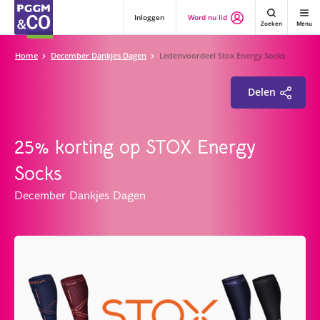
Inloggen
Word nu lid
Zoeken
Menu
Home
December Dankjes Dagen
Ledenvoordeel Stox Energy Socks
Delen
25% korting op STOX Energy
Socks
December Dankjes Dagen