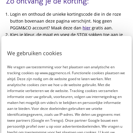
Zo ontvang je de korting:
Login en onthoud de unieke kortingscode die in de roze
button bovenaan deze pagina verschijnt. Nog geen
PGGM&CO account? Maak deze dan
hier
gratis aan.
Kies je kleur, de maat en voeg de STOX sokken toe aan je
winkelmandje
Ga naar de kassa. Voer ná het invullen van je
We gebruiken cookies
adresgegevens onder het icoontje 'Kortingscode' je unieke
code in. De korting wordt dan doorberekend.
We vragen uw toestemming voor het plaatsen van analytische en
tracking cookies op www.pggmenco.nl. Functionele cookies plaatsen we
Voorwaarden:
altijd. Deze zijn nodig om de website goed te laten werken. Met
analytische cookies zien we hoe u de website gebruikt. Met die
De actie geldt t/m 31 januari 2023 op het gehele
informatie verbeteren we de website. Tracking cookies verzamelen
assortiment van
www.stoxenergy.com
informatie over uw gebruik, voorkeuren, volgen uw internetgedrag en
maken het mogelijk om video’s te bekijken en persoonlijke informatie
Deze unieke code kan binnen 24 uur per persoon
aan te bieden. Voor deze doeleinden gebruiken we unieke
éénmalig worden gebruikt. Daarna vervalt de code
identificatiegegevens, zoals uw IP-adres. We delen uw gegevens met
en is deze niet meer actief.
twee partners (Google en Trengo). Onze partner Google bouwt een
persoonlijk profiel over u op voor advertentiedoeleinden. We vragen u
De
algemene voorwaarden
van STOX zijn van
hierbij om toestemming voor het plaatsen van cookies. U kunt uw