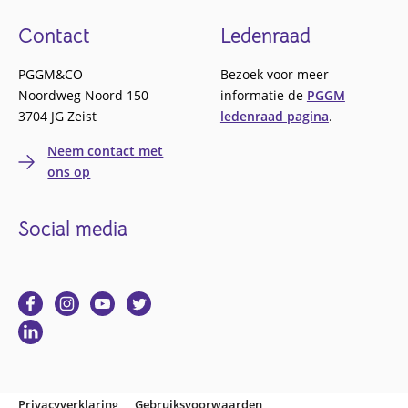
Footer
Contact
Ledenraad
PGGM&CO
Bezoek voor meer
Noordweg Noord 150
informatie de
PGGM
3704 JG Zeist
ledenraad pagina
.
Neem contact met
ons op
Social media
Ga
Ga
Ga
Ga
naar
naar
naar
naar
Ga
Facebook
Instagram
YouTube
Twitter
naar
Linkedin
Privacyverklaring
Gebruiksvoorwaarden