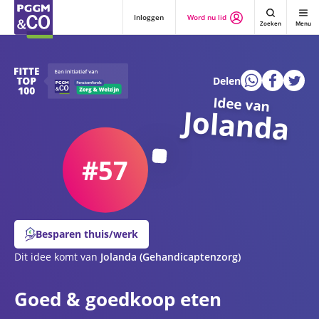
Inloggen
Word nu lid
Zoeken
Menu
Delen
Idee van
Jolanda
#57
Besparen thuis/werk
Dit idee komt van
Jolanda
(Gehandicaptenzorg)
Goed & goedkoop eten