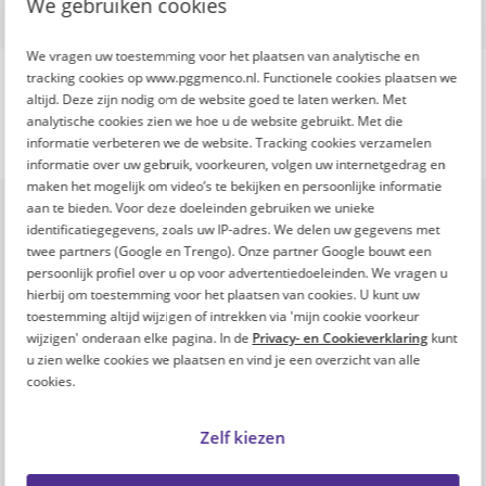
We gebruiken cookies
We vragen uw toestemming voor het plaatsen van analytische en
tracking cookies op www.pggmenco.nl. Functionele cookies plaatsen we
altijd. Deze zijn nodig om de website goed te laten werken. Met
analytische cookies zien we hoe u de website gebruikt. Met die
informatie verbeteren we de website. Tracking cookies verzamelen
informatie over uw gebruik, voorkeuren, volgen uw internetgedrag en
maken het mogelijk om video’s te bekijken en persoonlijke informatie
Onze missie
aan te bieden. Voor deze doeleinden gebruiken we unieke
De toenemende inflatie en stijgende kosten
identificatiegegevens, zoals uw IP-adres. We delen uw gegevens met
maken het leven steeds duurder. Ook
twee partners (Google en Trengo). Onze partner Google bouwt een
persoonlijk profiel over u op voor advertentiedoeleinden. We vragen u
professionals in zorg en welzijn merken dit in
hierbij om toestemming voor het plaatsen van cookies. U kunt uw
hun portemonnee.
toestemming altijd wijzigen of intrekken via 'mijn cookie voorkeur
wijzigen' onderaan elke pagina. In de
Privacy- en Cookieverklaring
kunt
Om professionals in zorg en welzijn te helpen,
u zien welke cookies we plaatsen en vind je een overzicht van alle
lanceren PFZW en PGGM&CO de Fitte Top 100: 1
cookies.
website, 100 ideeën om financieel fit te blijven.
Zelf kiezen
Een platform voor én door professionals in zorg
en welzijn. Vind en deel inspiratie om financieel