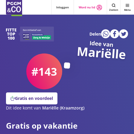
Inloggen
Word nu lid
Zoeken
Menu
Delen
Idee van
Mariëlle
#143
Gratis en voordeel
Dit idee komt van
Mariëlle
(Kraamzorg)
Gratis op vakantie