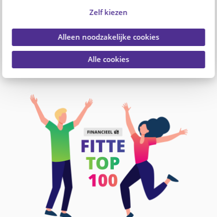
Om professionals in zorg en welzijn te helpen,
Zelf kiezen
lanceren PFZW en PGGM&CO de Fitte Top 100: 1
website, 100 ideeën om financieel fit te blijven.
Alleen noodzakelijke cookies
Een platform voor én door professionals in zorg
Alle cookies
en welzijn. Vind en deel inspiratie om financieel
fit te blijven. Alleen of samen met je collega's.