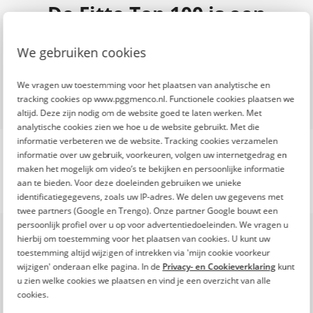
De Fitte Top 100 is een
initiatief van
We gebruiken cookies
We vragen uw toestemming voor het plaatsen van analytische en
tracking cookies op www.pggmenco.nl. Functionele cookies plaatsen we
altijd. Deze zijn nodig om de website goed te laten werken. Met
analytische cookies zien we hoe u de website gebruikt. Met die
informatie verbeteren we de website. Tracking cookies verzamelen
informatie over uw gebruik, voorkeuren, volgen uw internetgedrag en
maken het mogelijk om video’s te bekijken en persoonlijke informatie
aan te bieden. Voor deze doeleinden gebruiken we unieke
identificatiegegevens, zoals uw IP-adres. We delen uw gegevens met
twee partners (Google en Trengo). Onze partner Google bouwt een
Onze missie
persoonlijk profiel over u op voor advertentiedoeleinden. We vragen u
hierbij om toestemming voor het plaatsen van cookies. U kunt uw
De toenemende inflatie en stijgende kosten
toestemming altijd wijzigen of intrekken via 'mijn cookie voorkeur
maken het leven steeds duurder. Ook
wijzigen' onderaan elke pagina. In de
Privacy- en Cookieverklaring
kunt
professionals in zorg en welzijn merken dit in
u zien welke cookies we plaatsen en vind je een overzicht van alle
hun portemonnee.
cookies.