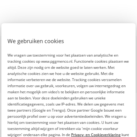
De Fitte Top 100 is een
We gebruiken cookies
initiatief van
We vragen uw toestemming voor het plaatsen van analytische en
tracking cookies op www.pggmenco.nl. Functionele cookies plaatsen we
altijd. Deze zijn nodig om de website goed te laten werken. Met
analytische cookies zien we hoe u de website gebruikt. Met die
informatie verbeteren we de website. Tracking cookies verzamelen
informatie over uw gebruik, voorkeuren, volgen uw internetgedrag en
maken het mogelijk om video’s te bekijken en persoonlijke informatie
aan te bieden. Voor deze doeleinden gebruiken we unieke
identificatiegegevens, zoals uw IP-adres. We delen uw gegevens met
twee partners (Google en Trengo). Onze partner Google bouwt een
persoonlijk profiel over u op voor advertentiedoeleinden. We vragen u
hierbij om toestemming voor het plaatsen van cookies. U kunt uw
toestemming altijd wijzigen of intrekken via 'mijn cookie voorkeur
Onze missie
wijzigen' onderaan elke pagina. In de
Privacy- en Cookieverklaring
kunt