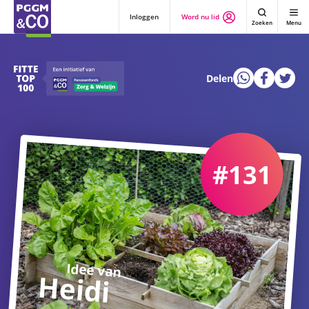
Inloggen
Word nu lid
Zoeken
Menu
Delen
#131
Idee van
Heidi