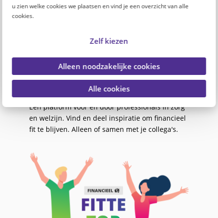
u zien welke cookies we plaatsen en vind je een overzicht van alle
De toenemende inflatie en stijgende kosten
cookies.
maken het leven steeds duurder. Ook
professionals in zorg en welzijn merken dit in
Zelf kiezen
hun portemonnee.
Om professionals in zorg en welzijn te helpen,
Alleen noodzakelijke cookies
lanceren PFZW en PGGM&CO de Fitte Top 100: 1
website, 100 ideeën om financieel fit te blijven.
Alle cookies
Een platform voor én door professionals in zorg
en welzijn. Vind en deel inspiratie om financieel
fit te blijven. Alleen of samen met je collega's.