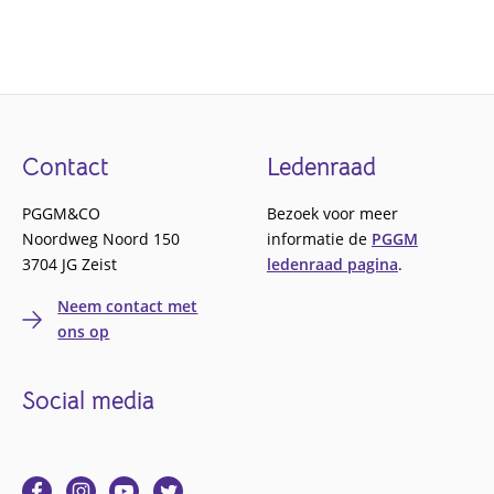
Footer
Contact
Ledenraad
PGGM&CO
Bezoek voor meer
Noordweg Noord 150
informatie de
PGGM
3704 JG Zeist
ledenraad pagina
.
Neem contact met
ons op
Social media
Ga
Ga
Ga
Ga