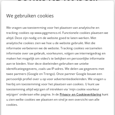
initiatief van
We gebruiken cookies
We vragen uw toestemming voor het plaatsen van analytische en
tracking cookies op www.pggmenco.nl. Functionele cookies plaatsen we
altijd. Deze zijn nodig om de website goed te laten werken. Met
analytische cookies zien we hoe u de website gebruikt. Met die
informatie verbeteren we de website. Tracking cookies verzamelen
informatie over uw gebruik, voorkeuren, volgen uw internetgedrag en
maken het mogelijk om video’s te bekijken en persoonlijke informatie
aan te bieden. Voor deze doeleinden gebruiken we unieke
identificatiegegevens, zoals uw IP-adres. We delen uw gegevens met
Onze missie
twee partners (Google en Trengo). Onze partner Google bouwt een
persoonlijk profiel over u op voor advertentiedoeleinden. We vragen u
De toenemende inflatie en stijgende kosten
hierbij om toestemming voor het plaatsen van cookies. U kunt uw
maken het leven steeds duurder. Ook
toestemming altijd wijzigen of intrekken via 'mijn cookie voorkeur
professionals in zorg en welzijn merken dit in
wijzigen' onderaan elke pagina. In de
Privacy- en Cookieverklaring
kunt
u zien welke cookies we plaatsen en vind je een overzicht van alle
hun portemonnee.
cookies.
Om professionals in zorg en welzijn te helpen,