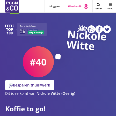
Inloggen
Word nu lid
Zoeken
Menu
Idee van
N
ickole
Delen
W
itte
#40
Besparen thuis/werk
Dit idee komt van
Nickole Witte
(Overig)
Koffie to go!