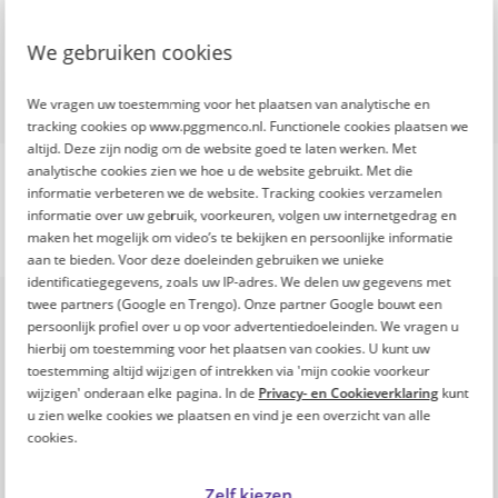
initiatief van
We gebruiken cookies
We vragen uw toestemming voor het plaatsen van analytische en
tracking cookies op www.pggmenco.nl. Functionele cookies plaatsen we
altijd. Deze zijn nodig om de website goed te laten werken. Met
analytische cookies zien we hoe u de website gebruikt. Met die
informatie verbeteren we de website. Tracking cookies verzamelen
informatie over uw gebruik, voorkeuren, volgen uw internetgedrag en
maken het mogelijk om video’s te bekijken en persoonlijke informatie
aan te bieden. Voor deze doeleinden gebruiken we unieke
identificatiegegevens, zoals uw IP-adres. We delen uw gegevens met
Onze missie
twee partners (Google en Trengo). Onze partner Google bouwt een
De toenemende inflatie en stijgende kosten
persoonlijk profiel over u op voor advertentiedoeleinden. We vragen u
hierbij om toestemming voor het plaatsen van cookies. U kunt uw
maken het leven steeds duurder. Ook
toestemming altijd wijzigen of intrekken via 'mijn cookie voorkeur
professionals in zorg en welzijn merken dit in
wijzigen' onderaan elke pagina. In de
Privacy- en Cookieverklaring
kunt
hun portemonnee.
u zien welke cookies we plaatsen en vind je een overzicht van alle
cookies.
Om professionals in zorg en welzijn te helpen,
lanceren PFZW en PGGM&CO de Fitte Top 100: 1
Zelf kiezen