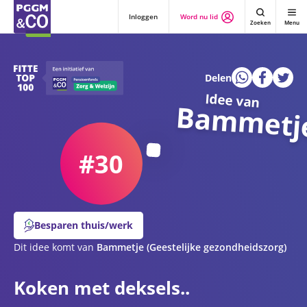
Inloggen
Word nu lid
Zoeken
Menu
Delen
Idee van
Bammetj
#30
Besparen thuis/werk
Dit idee komt van
Bammetje
(Geestelijke gezondheidszorg)
Koken met deksels..