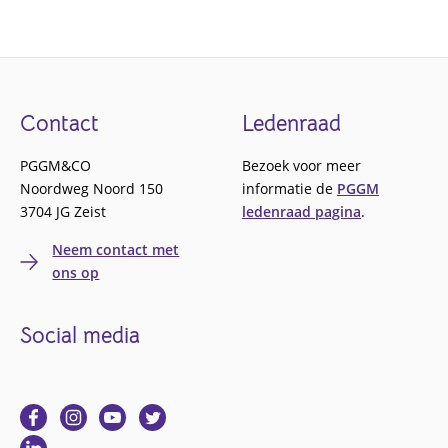
Footer
Contact
Ledenraad
PGGM&CO
Bezoek voor meer
Noordweg Noord 150
informatie de
PGGM
3704 JG Zeist
ledenraad pagina
.
Neem contact met
ons op
Social media
Ga
Ga
Ga
Ga
naar
naar
naar
naar
Ga