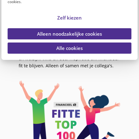
cookies.
professionals in zorg en welzijn merken dit in
hun portemonnee.
Zelf kiezen
Om professionals in zorg en welzijn te helpen,
lanceren PFZW en PGGM&CO de Fitte Top 100: 1
Alleen noodzakelijke cookies
website, 100 ideeën om financieel fit te blijven.
Alle cookies
Een platform voor én door professionals in zorg
en welzijn. Vind en deel inspiratie om financieel
fit te blijven. Alleen of samen met je collega's.