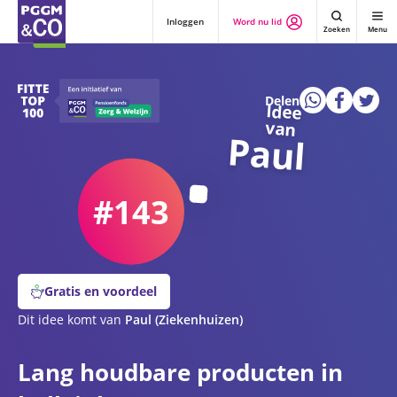
Inloggen
Word nu lid
Zoeken
Menu
Delen
Idee
van
Paul
#143
Gratis en voordeel
Dit idee komt van
Paul
(Ziekenhuizen)
Lang houdbare producten in