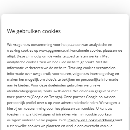
De Fitte Top 100 is een
We gebruiken cookies
initiatief van
We vragen uw toestemming voor het plaatsen van analytische en
tracking cookies op www.pggmenco.nl. Functionele cookies plaatsen we
altijd. Deze zijn nodig om de website goed te laten werken. Met
analytische cookies zien we hoe u de website gebruikt. Met die
informatie verbeteren we de website. Tracking cookies verzamelen
informatie over uw gebruik, voorkeuren, volgen uw internetgedrag en
maken het mogelijk om video’s te bekijken en persoonlijke informatie
aan te bieden. Voor deze doeleinden gebruiken we unieke
identificatiegegevens, zoals uw IP-adres. We delen uw gegevens met
twee partners (Google en Trengo). Onze partner Google bouwt een
persoonlijk profiel over u op voor advertentiedoeleinden. We vragen u
hierbij om toestemming voor het plaatsen van cookies. U kunt uw
Onze missie
toestemming altijd wijzigen of intrekken via 'mijn cookie voorkeur
De toenemende inflatie en stijgende kosten
wijzigen' onderaan elke pagina. In de
Privacy- en Cookieverklaring
kunt
u zien welke cookies we plaatsen en vind je een overzicht van alle
maken het leven steeds duurder. Ook