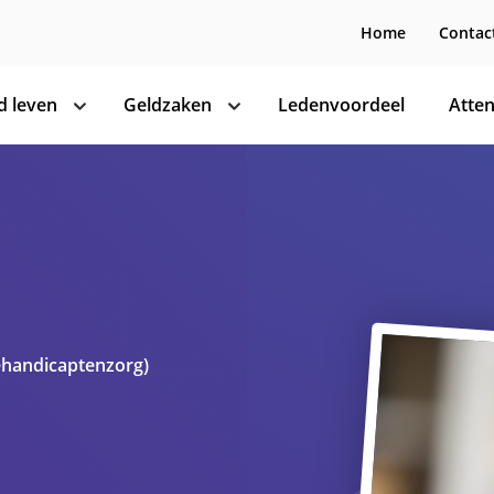
Home
Contac
 leven
Geldzaken
Ledenvoordeel
Atten
toon
toon
subnavigatie
subnavigatie
ehandicaptenzorg)