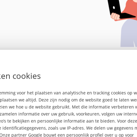
en cookies
tte Top 100 is een initiati
mming voor het plaatsen van analytische en tracking cookies op
plaatsen we altijd. Deze zijn nodig om de website goed te laten w
 zien we hoe u de website gebruikt. Met die informatie verbeteren 
rzamelen informatie over uw gebruik, voorkeuren, volgen uw inte
o’s te bekijken en persoonlijke informatie aan te bieden. Voor dez
 identificatiegegevens, zoals uw IP-adres. We delen uw gegevens 
 Onze partner Google bouwt een persoonlijk profiel over u op voor