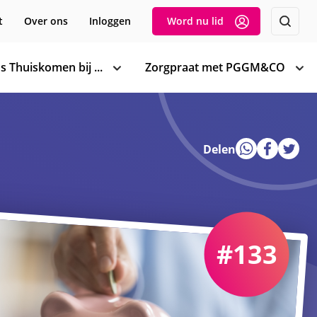
t
Over ons
Inloggen
Word nu lid
s Thuiskomen bij ...
Zorgpraat met PGGM&CO
toon
too
subnavigatie
sub
Delen
#133