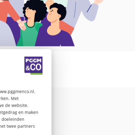
ef van
 www.pggmenco.nl.
erken. Met
we de website.
rnetgedrag en maken
e doeleinden
met twee partners