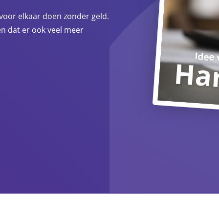
 voor elkaar doen zonder geld.
en dat er ook veel meer
Idee
Har