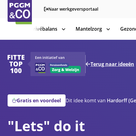
Naar werkgeversportaal
Werk-privébalans
Mantelzorg
Gezond
toon
toon
subnavigatie
subnavigatie
Terug naar ideeën
Gratis en voordeel
Dit idee komt van
Hardorff
(G
"Lets" do it