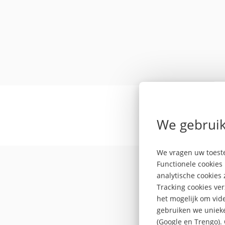
We gebruik
De Fi
We vragen uw toeste
Functionele cookies 
analytische cookies
Tracking cookies ve
het mogelijk om vide
gebruiken we unieke
(Google en Trengo).