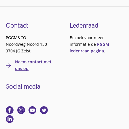
Footer
Contact
Ledenraad
PGGM&CO
Bezoek voor meer
Noordweg Noord 150
informatie de
PGGM
3704 JG Zeist
ledenraad pagina
.
Neem contact met
ons op
Social media
Ga
Ga
Ga
Ga
naar
naar
naar
naar
Ga
Facebook
Instagram
YouTube
Twitter
naar