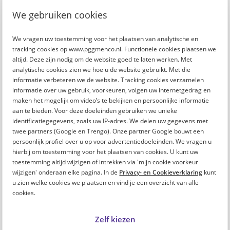
We gebruiken cookies
Brancherapportage: Jeugdzorg>
Brancherapportage: UMC>
We vragen uw toestemming voor het plaatsen van analytische en
Brancherapportage: Ziekenhuizen>
tracking cookies op www.pggmenco.nl. Functionele cookies plaatsen we
Brancherapportage: Sociaal werk>
altijd. Deze zijn nodig om de website goed te laten werken. Met
Brancherapportage: Ambulancezorg>
analytische cookies zien we hoe u de website gebruikt. Met die
Brancherapportage: Gehandicaptenzorg>
informatie verbeteren we de website. Tracking cookies verzamelen
Brancherapportage: Geestelijke gezondheidszorg>
informatie over uw gebruik, voorkeuren, volgen uw internetgedrag en
maken het mogelijk om video’s te bekijken en persoonlijke informatie
Brancherapportage: Huisartsen en gezondheidscentra>
aan te bieden. Voor deze doeleinden gebruiken we unieke
Brancherapportage: Verpleging, verzorging en Thuiszorg>
identificatiegegevens, zoals uw IP-adres. We delen uw gegevens met
twee partners (Google en Trengo). Onze partner Google bouwt een
persoonlijk profiel over u op voor advertentiedoeleinden. We vragen u
hierbij om toestemming voor het plaatsen van cookies. U kunt uw
toestemming altijd wijzigen of intrekken via 'mijn cookie voorkeur
wijzigen' onderaan elke pagina. In de
Privacy- en Cookieverklaring
kunt
u zien welke cookies we plaatsen en vind je een overzicht van alle
cookies.
Zelf kiezen