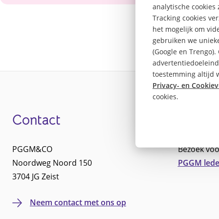
analytische cookies
Tracking cookies ve
het mogelijk om vide
gebruiken we unieke
(Google en Trengo).
advertentiedoeleind
toestemming altijd w
Privacy- en Cookiev
cookies.
Contact
Leden
Footer
PGGM&CO
Bezoek voo
Noordweg Noord 150
PGGM lede
3704 JG Zeist
Neem contact met ons op