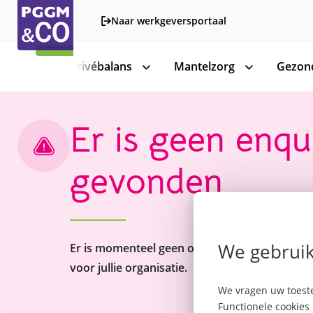
Naar werkgeversportaal
Werk-privébalans
Mantelzorg
Gezond
toon
toon
subnavigatie
subnavigatie
Er is geen enqu
gevonden
We gebruik
Er is momenteel geen onderzoekslink beschi
voor jullie organisatie.
We vragen uw toeste
Functionele cookies 