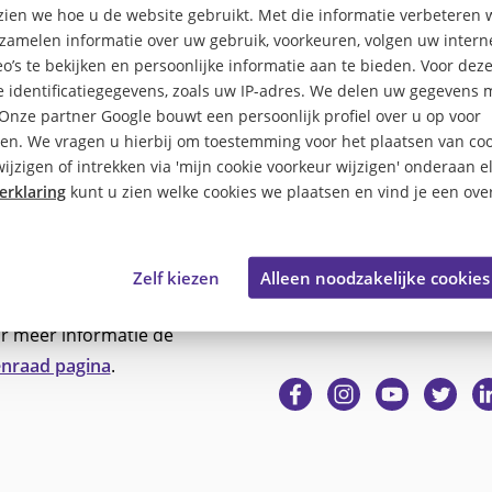
 zien we hoe u de website gebruikt. Met die informatie verbeteren 
rzamelen informatie over uw gebruik, voorkeuren, volgen uw inte
o’s te bekijken en persoonlijke informatie aan te bieden. Voor dez
 identificatiegegevens, zoals uw IP-adres. We delen uw gegevens 
 Onze partner Google bouwt een persoonlijk profiel over u op voor
en. We vragen u hierbij om toestemming voor het plaatsen van coo
ijzigen of intrekken via 'mijn cookie voorkeur wijzigen' onderaan e
erklaring
kunt u zien welke cookies we plaatsen en vind je een over
raad
Social media
Zelf kiezen
Alleen noodzakelijke cookies
r meer informatie de
nraad pagina
.
Ga
Ga
Ga
Ga
G
naar
naar
naar
naar
na
Facebook
Instagram
YouTube
Twitter
Li