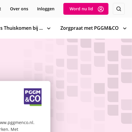
t
Over ons
Inloggen
Word nu lid
s Thuiskomen bij ...
Zorgpraat met PGGM&CO
toon
too
subnavigatie
sub
 www.pggmenco.nl.
erken. Met