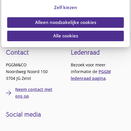
onze leden informatie, voordeel en interessante
Zelf kiezen
bijeenkomsten. Enthousiast geworden?
Meld u dan gelijk
aan
, het lidmaatschap is gratis en verplicht u tot niets.
Alleen noodzakelijke cookies
Alle cookies
Footer
Contact
Ledenraad
PGGM&CO
Bezoek voor meer
Noordweg Noord 150
informatie de
PGGM
3704 JG Zeist
ledenraad pagina
.
Neem contact met
ons op
Social media