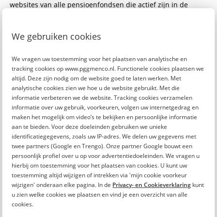
websites van alle pensioenfondsen die actief zijn in de
sector zorg en welzijn:
​​Pensioenfonds Zorg en Welzijn
tel. 030 277 55 77
We gebruiken cookies
Pensioenfonds ABP
tel. 045 579 60 70
Pensioenfonds Schilders
tel. 030 277 5600
We vragen uw toestemming voor het plaatsen van analytische en
Pensioenfonds medewerkers apotheken
tel. 070 363 89
tracking cookies op www.pggmenco.nl. Functionele cookies plaatsen we
altijd. Deze zijn nodig om de website goed te laten werken. Met
57
analytische cookies zien we hoe u de website gebruikt. Met die
Pensioenfonds openbare apothekers
tel. 088 116 3021
informatie verbeteren we de website. Tracking cookies verzamelen
Pensioenfonds huisartsen
tel. 030 277 9640
informatie over uw gebruik, voorkeuren, volgen uw internetgedrag en
Pensioenfonds medisch specialisten
tel. 030 693 7680
maken het mogelijk om video’s te bekijken en persoonlijke informatie
Pensioenfonds fysiotherapeuten
tel. 013 462 35 21
aan te bieden. Voor deze doeleinden gebruiken we unieke
Pensioenfonds tandartsen en
identificatiegegevens, zoals uw IP-adres. We delen uw gegevens met
tandartsspecialisten
tel. 088 11 63 017
twee partners (Google en Trengo). Onze partner Google bouwt een
persoonlijk profiel over u op voor advertentiedoeleinden. We vragen u
Pensioenfonds verloskundigen
tel. 013 462 35 19
hierbij om toestemming voor het plaatsen van cookies. U kunt uw
Pensioenfonds zelfstandig kunstenaars​
tel. 035 702 34 56
toestemming altijd wijzigen of intrekken via 'mijn cookie voorkeur
wijzigen' onderaan elke pagina. In de
Privacy- en Cookieverklaring
kunt
Bent u werkzaam in de sector zorg en welzijn? Neem dan
u zien welke cookies we plaatsen en vind je een overzicht van alle
ook eens kijkje op
onze website.
PGGM&CO
is er voor
cookies.
iedereen die werkzaam is (geweest) in de sector. Wij bieden