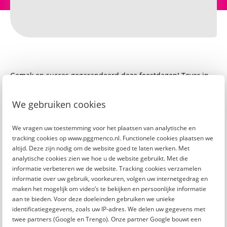
Gemak en succes gegarandeerd deze feestdagen! Tover in
een handomdraai deze smakelijke no-bake cheesecake op
tafel. Onder video-begeleiding van top chef Wim van
We gebruiken cookies
Hattem.
Dat wordt smullen voor jou en je naasten.
We vragen uw toestemming voor het plaatsen van analytische en
tracking cookies op www.pggmenco.nl. Functionele cookies plaatsen we
altijd. Deze zijn nodig om de website goed te laten werken. Met
Jolanda Peijster is de winnaar van het diner voor 4
analytische cookies zien we hoe u de website gebruikt. Met die
personen!
informatie verbeteren we de website. Tracking cookies verzamelen
informatie over uw gebruik, voorkeuren, volgen uw internetgedrag en
maken het mogelijk om video’s te bekijken en persoonlijke informatie
aan te bieden. Voor deze doeleinden gebruiken we unieke
identificatiegegevens, zoals uw IP-adres. We delen uw gegevens met
twee partners (Google en Trengo). Onze partner Google bouwt een