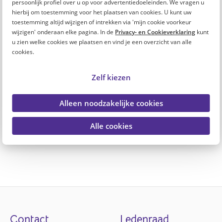
persoonlijk profiel over u op voor advertentiedoeleinden. We vragen u
Op vrijdag 23 december maken we de winnaar op deze
hierbij om toestemming voor het plaatsen van cookies. U kunt uw
pagina bekend. Ook ontvangt de winnaar per e-mail
toestemming altijd wijzigen of intrekken via 'mijn cookie voorkeur
bericht.
wijzigen' onderaan elke pagina. In de
Privacy- en Cookieverklaring
kunt
u zien welke cookies we plaatsen en vind je een overzicht van alle
Lees hier de actievoorwaarden
cookies.
Zelf kiezen
Alleen noodzakelijke cookies
Alle cookies
Footer
Contact
Ledenraad