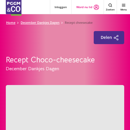
Inloggen
Word nu lid
Zoeken
Menu
Home
December Dankjes Dagen
Recept cheesecake
Delen
Recept Choco-cheesecake
December Dankjes Dagen