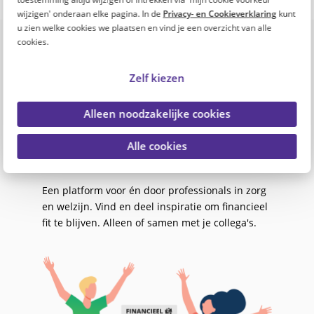
wijzigen' onderaan elke pagina. In de
Privacy- en Cookieverklaring
kunt
Onze missie
u zien welke cookies we plaatsen en vind je een overzicht van alle
cookies.
De toenemende inflatie en stijgende kosten
maken het leven steeds duurder. Ook
Zelf kiezen
professionals in zorg en welzijn merken dit in
hun portemonnee.
Alleen noodzakelijke cookies
Om professionals in zorg en welzijn te helpen,
lanceren PFZW en PGGM&CO de Fitte Top 100: 1
Alle cookies
website, 100 ideeën om financieel fit te blijven.
Een platform voor én door professionals in zorg
en welzijn. Vind en deel inspiratie om financieel
fit te blijven. Alleen of samen met je collega's.