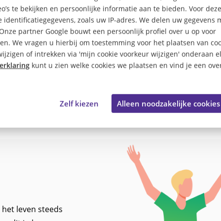
tte Top 100 is een initiati
o’s te bekijken en persoonlijke informatie aan te bieden. Voor dez
 identificatiegegevens, zoals uw IP-adres. We delen uw gegevens 
 Onze partner Google bouwt een persoonlijk profiel over u op voor
en. We vragen u hierbij om toestemming voor het plaatsen van coo
ijzigen of intrekken via 'mijn cookie voorkeur wijzigen' onderaan e
erklaring
kunt u zien welke cookies we plaatsen en vind je een over
Zelf kiezen
Alleen noodzakelijke cookies
 het leven steeds