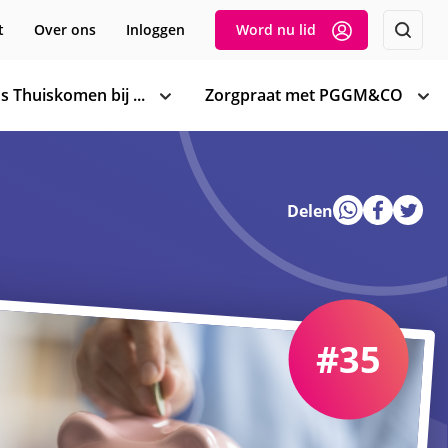
t
Over ons
Inloggen
Word nu lid
s Thuiskomen bij ...
Zorgpraat met PGGM&CO
toon
too
subnavigatie
sub
Delen
#35