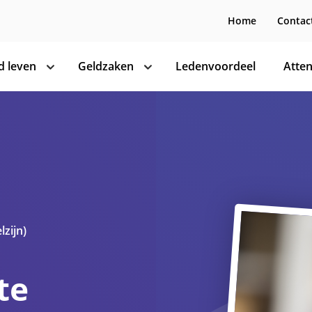
Home
Contac
 leven
Geldzaken
Ledenvoordeel
Atten
toon
toon
subnavigatie
subnavigatie
lzijn)
te