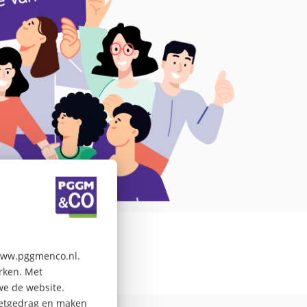
 www.pggmenco.nl.
erken. Met
we de website.
rnetgedrag en maken