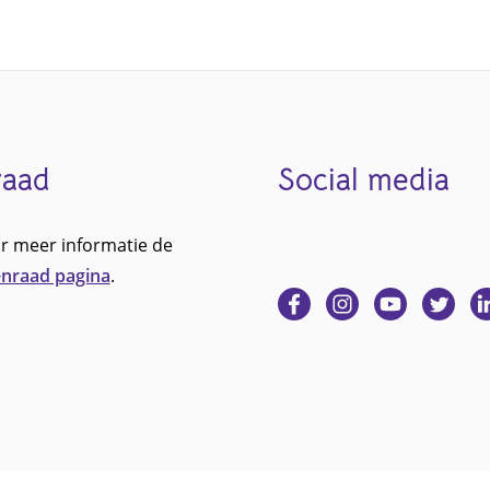
raad
Social media
r meer informatie de
nraad pagina
.
Ga
Ga
Ga
Ga
G
naar
naar
naar
naar
na
Facebook
Instagram
YouTube
Twitter
Li