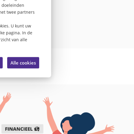
ef van
e doeleinden
met twee partners
kies. U kunt uw
lke pagina. In de
zicht van alle
Alle cookies