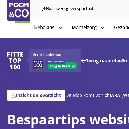
Naar werkgeversportaal
Werk-privébalans
Mantelzorg
Gezond
toon
toon
subnavigatie
subnavigatie
Terug naar ideeën
Inzicht en overzicht
Dit idee komt van
chIARA
(We
Bespaartips websi