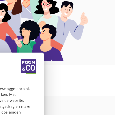
 www.pggmenco.nl.
erken. Met
ef van
we de website.
rnetgedrag en maken
e doeleinden