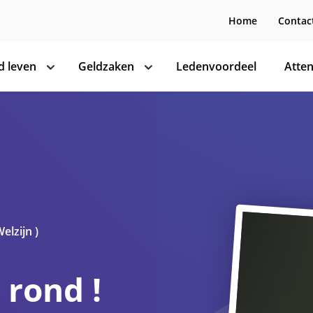
Home
Contac
 leven
Geldzaken
Ledenvoordeel
Atten
toon
toon
subnavigatie
subnavigatie
Welzijn )
 rond !