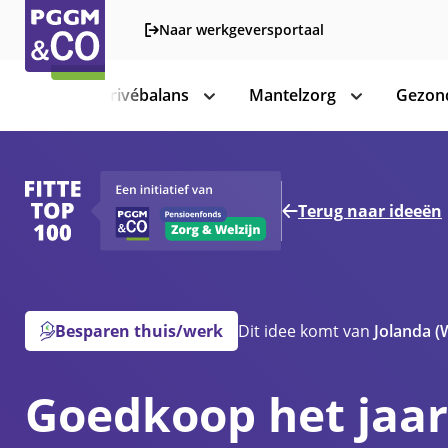
Naar werkgeversportaal
Werk-privébalans
Mantelzorg
Gezond
toon
toon
subnavigatie
subnavigatie
Terug naar ideeën
Besparen thuis/werk
Dit idee komt van
Jolanda
(
Goedkoop het jaar