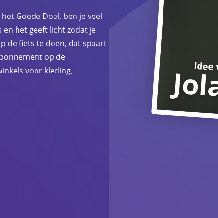
 het Goede Doel, ben je veel
 en het geeft licht zodat je
op de fiets te doen, dat spaart
n abonnement op de
Idee 
Jol
inkels voor kleding,