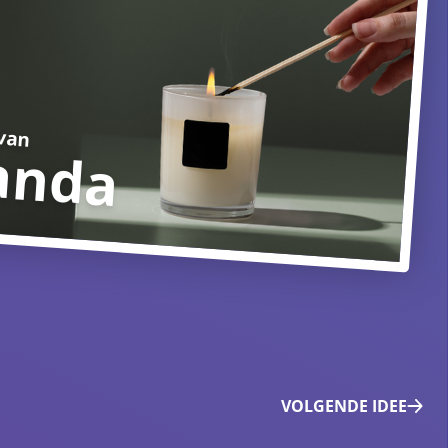
van
anda
VOLGENDE IDEE