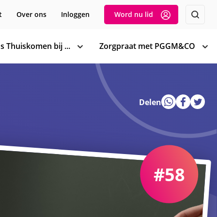
t
Over ons
Inloggen
Word nu lid
s Thuiskomen bij ...
Zorgpraat met PGGM&CO
toon
too
subnavigatie
sub
Delen
#58