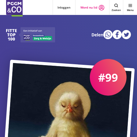
Inloggen
Word nu lid
Zoeken
Menu
Delen
#99