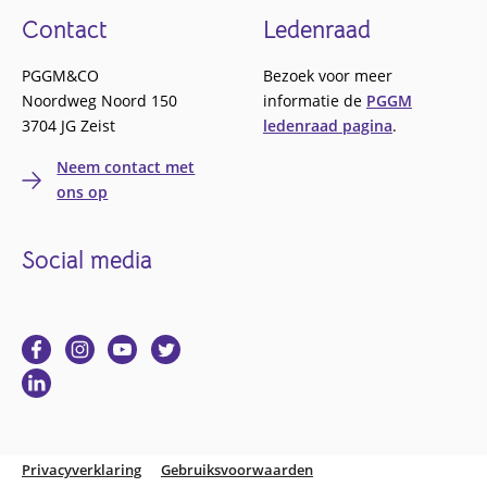
Footer
Contact
Ledenraad
PGGM&CO
Bezoek voor meer
Noordweg Noord 150
informatie de
PGGM
3704 JG Zeist
ledenraad pagina
.
Neem contact met
ons op
Social media
Ga
Ga
Ga
Ga
naar
naar
naar
naar
Ga
Facebook
Instagram
YouTube
Twitter
naar
Linkedin
Privacyverklaring
Gebruiksvoorwaarden