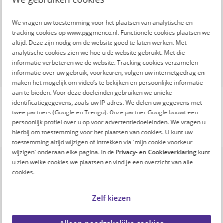
We vragen uw toestemming voor het plaatsen van analytische en
tracking cookies op www.pggmenco.nl. Functionele cookies plaatsen we
altijd. Deze zijn nodig om de website goed te laten werken. Met
analytische cookies zien we hoe u de website gebruikt. Met die
informatie verbeteren we de website. Tracking cookies verzamelen
informatie over uw gebruik, voorkeuren, volgen uw internetgedrag en
maken het mogelijk om video’s te bekijken en persoonlijke informatie
aan te bieden. Voor deze doeleinden gebruiken we unieke
identificatiegegevens, zoals uw IP-adres. We delen uw gegevens met
twee partners (Google en Trengo). Onze partner Google bouwt een
persoonlijk profiel over u op voor advertentiedoeleinden. We vragen u
hierbij om toestemming voor het plaatsen van cookies. U kunt uw
toestemming altijd wijzigen of intrekken via 'mijn cookie voorkeur
De Fitte Top 100 is een
wijzigen' onderaan elke pagina. In de
Privacy- en Cookieverklaring
kunt
u zien welke cookies we plaatsen en vind je een overzicht van alle
initiatief van
cookies.
Zelf kiezen