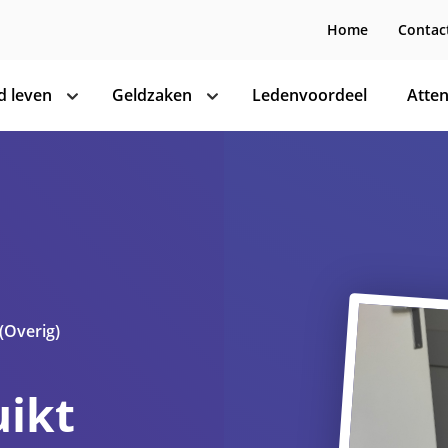
Home
Contac
 leven
Geldzaken
Ledenvoordeel
Atten
toon
toon
subnavigatie
subnavigatie
(Overig)
uikt