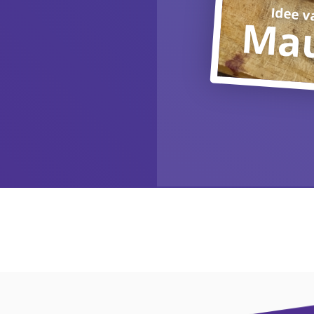
Idee v
Ma