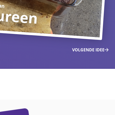
an
ureen
VOLGENDE IDEE