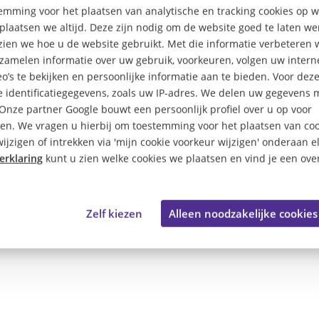
mming voor het plaatsen van analytische en tracking cookies op
plaatsen we altijd. Deze zijn nodig om de website goed te laten w
 zien we hoe u de website gebruikt. Met die informatie verbeteren 
rzamelen informatie over uw gebruik, voorkeuren, volgen uw inte
o’s te bekijken en persoonlijke informatie aan te bieden. Voor dez
 identificatiegegevens, zoals uw IP-adres. We delen uw gegevens 
 Onze partner Google bouwt een persoonlijk profiel over u op voor
tte Top 100 is een initiati
en. We vragen u hierbij om toestemming voor het plaatsen van coo
ijzigen of intrekken via 'mijn cookie voorkeur wijzigen' onderaan e
erklaring
kunt u zien welke cookies we plaatsen en vind je een over
Zelf kiezen
Alleen noodzakelijke cookies