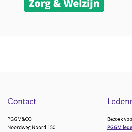
Contact
Leden
Footer
PGGM&CO
Bezoek voo
Noordweg Noord 150
PGGM lede