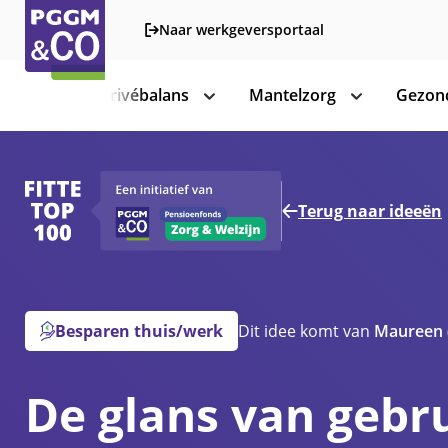
Naar werkgeversportaal
Werk-privébalans
Mantelzorg
Gezond
toon
toon
subnavigatie
subnavigatie
Terug naar ideeën
Besparen thuis/werk
Dit idee komt van
Maureen
De glans van gebr