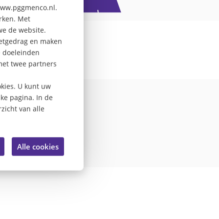
 www.pggmenco.nl.
erken. Met
we de website.
rnetgedrag en maken
e doeleinden
met twee partners
ef van
kies. U kunt uw
lke pagina. In de
zicht van alle
Alle cookies