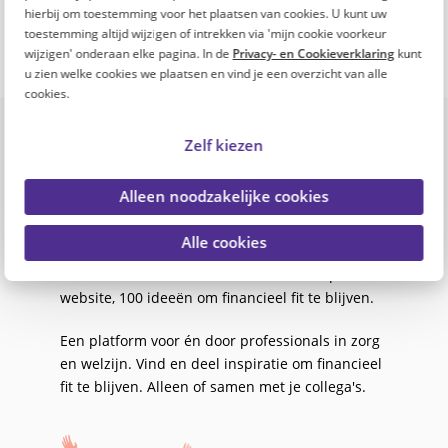
hierbij om toestemming voor het plaatsen van cookies. U kunt uw
toestemming altijd wijzigen of intrekken via 'mijn cookie voorkeur
wijzigen' onderaan elke pagina. In de
Privacy- en Cookieverklaring
kunt
u zien welke cookies we plaatsen en vind je een overzicht van alle
cookies.
Onze missie
De toenemende inflatie en stijgende kosten
Zelf kiezen
maken het leven steeds duurder. Ook
professionals in zorg en welzijn merken dit in
Alleen noodzakelijke cookies
hun portemonnee.
Alle cookies
Om professionals in zorg en welzijn te helpen,
lanceren PFZW en PGGM&CO de Fitte Top 100: 1
website, 100 ideeën om financieel fit te blijven.
Een platform voor én door professionals in zorg
en welzijn. Vind en deel inspiratie om financieel
fit te blijven. Alleen of samen met je collega's.