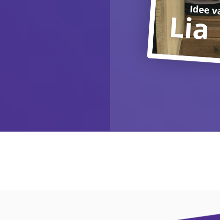
Idee v
Lia