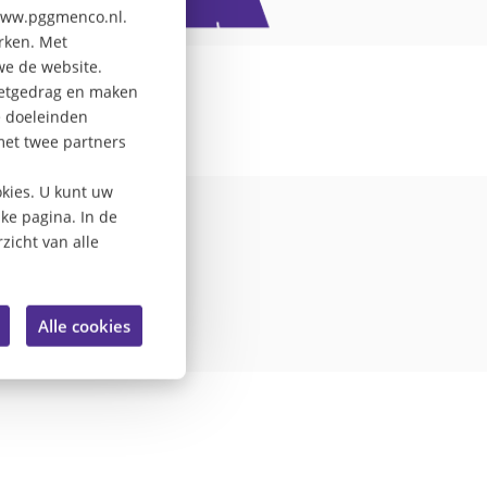
 www.pggmenco.nl.
erken. Met
we de website.
rnetgedrag en maken
e doeleinden
met twee partners
ef van
kies. U kunt uw
lke pagina. In de
zicht van alle
Alle cookies