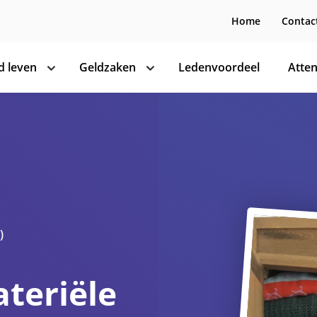
Home
Contac
 leven
Geldzaken
Ledenvoordeel
Atten
toon
toon
subnavigatie
subnavigatie
)
ateriële