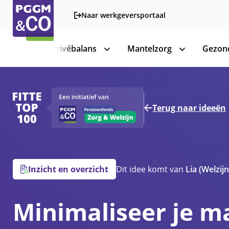
Naar werkgeversportaal
Werk-privébalans
Mantelzorg
Gezond
toon
toon
subnavigatie
subnavigatie
Terug naar ideeën
Inzicht en overzicht
Dit idee komt van
Lia
(Welzijn
Minimaliseer je m