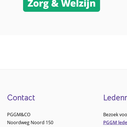
Contact
Leden
Footer
PGGM&CO
Bezoek voo
Noordweg Noord 150
PGGM lede