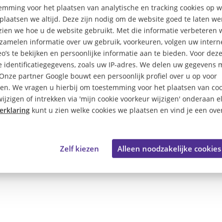
mming voor het plaatsen van analytische en tracking cookies op
plaatsen we altijd. Deze zijn nodig om de website goed te laten w
 zien we hoe u de website gebruikt. Met die informatie verbeteren 
rzamelen informatie over uw gebruik, voorkeuren, volgen uw inte
o’s te bekijken en persoonlijke informatie aan te bieden. Voor dez
 identificatiegegevens, zoals uw IP-adres. We delen uw gegevens 
 Onze partner Google bouwt een persoonlijk profiel over u op voor
tte Top 100 is een initiati
en. We vragen u hierbij om toestemming voor het plaatsen van coo
ijzigen of intrekken via 'mijn cookie voorkeur wijzigen' onderaan e
erklaring
kunt u zien welke cookies we plaatsen en vind je een over
Zelf kiezen
Alleen noodzakelijke cookies