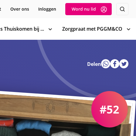
t
Over ons
Inloggen
Word nu lid
s Thuiskomen bij ...
Zorgpraat met PGGM&CO
toon
too
subnavigatie
sub
Delen
#52