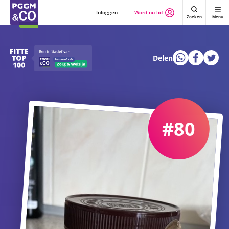
Inloggen
Word nu lid
Zoeken
Menu
Delen
#80