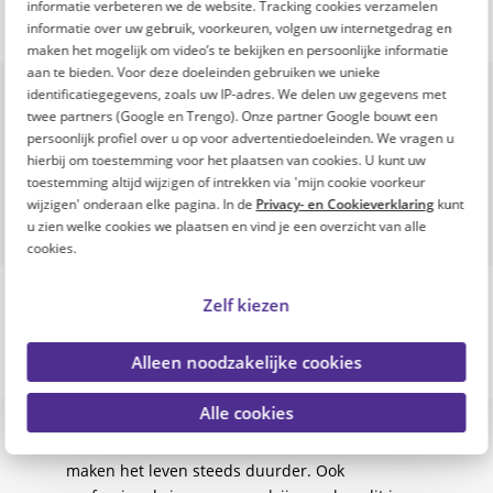
informatie verbeteren we de website. Tracking cookies verzamelen
informatie over uw gebruik, voorkeuren, volgen uw internetgedrag en
maken het mogelijk om video’s te bekijken en persoonlijke informatie
De Fitte Top 100 is een
aan te bieden. Voor deze doeleinden gebruiken we unieke
identificatiegegevens, zoals uw IP-adres. We delen uw gegevens met
initiatief van
twee partners (Google en Trengo). Onze partner Google bouwt een
persoonlijk profiel over u op voor advertentiedoeleinden. We vragen u
hierbij om toestemming voor het plaatsen van cookies. U kunt uw
toestemming altijd wijzigen of intrekken via 'mijn cookie voorkeur
wijzigen' onderaan elke pagina. In de
Privacy- en Cookieverklaring
kunt
u zien welke cookies we plaatsen en vind je een overzicht van alle
cookies.
Zelf kiezen
Alleen noodzakelijke cookies
Onze missie
Alle cookies
De toenemende inflatie en stijgende kosten
maken het leven steeds duurder. Ook