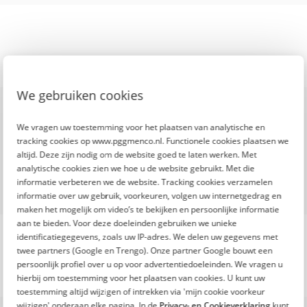
We gebruiken cookies
De Fitte Top 100 is een
initiatief van
We vragen uw toestemming voor het plaatsen van analytische en
tracking cookies op www.pggmenco.nl. Functionele cookies plaatsen we
altijd. Deze zijn nodig om de website goed te laten werken. Met
analytische cookies zien we hoe u de website gebruikt. Met die
informatie verbeteren we de website. Tracking cookies verzamelen
informatie over uw gebruik, voorkeuren, volgen uw internetgedrag en
maken het mogelijk om video’s te bekijken en persoonlijke informatie
aan te bieden. Voor deze doeleinden gebruiken we unieke
identificatiegegevens, zoals uw IP-adres. We delen uw gegevens met
twee partners (Google en Trengo). Onze partner Google bouwt een
persoonlijk profiel over u op voor advertentiedoeleinden. We vragen u
hierbij om toestemming voor het plaatsen van cookies. U kunt uw
toestemming altijd wijzigen of intrekken via 'mijn cookie voorkeur
wijzigen' onderaan elke pagina. In de
Privacy- en Cookieverklaring
kunt