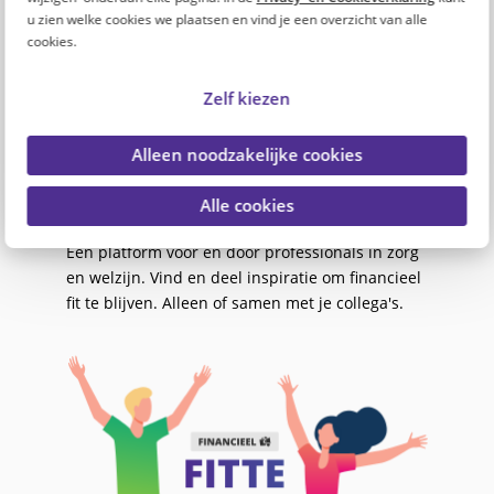
Onze missie
u zien welke cookies we plaatsen en vind je een overzicht van alle
De toenemende inflatie en stijgende kosten
cookies.
maken het leven steeds duurder. Ook
professionals in zorg en welzijn merken dit in
Zelf kiezen
hun portemonnee.
Om professionals in zorg en welzijn te helpen,
Alleen noodzakelijke cookies
lanceren PFZW en PGGM&CO de Fitte Top 100: 1
website, 100 ideeën om financieel fit te blijven.
Alle cookies
Een platform voor én door professionals in zorg
en welzijn. Vind en deel inspiratie om financieel
fit te blijven. Alleen of samen met je collega's.