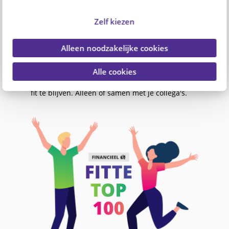
hun portemonnee.
Zelf kiezen
Om professionals in zorg en welzijn te helpen,
lanceren PFZW en PGGM&CO de Fitte Top 100: 1
website, 100 ideeën om financieel fit te blijven.
Alleen noodzakelijke cookies
Een platform voor én door professionals in zorg
Alle cookies
en welzijn. Vind en deel inspiratie om financieel
fit te blijven. Alleen of samen met je collega's.