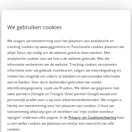
De Fitte Top 100 is een
initiatief van
We gebruiken cookies
We vragen uw toestemming voor het plaatsen van analytische en
tracking cookies op www.pggmenco.nl. Functionele cookies plaatsen we
altijd. Deze zijn nodig om de website goed te laten werken. Met
analytische cookies zien we hoe u de website gebruikt. Met die
informatie verbeteren we de website. Tracking cookies verzamelen
informatie over uw gebruik, voorkeuren, volgen uw internetgedrag en
maken het mogelijk om video’s te bekijken en persoonlijke informatie
aan te bieden. Voor deze doeleinden gebruiken we unieke
identificatiegegevens, zoals uw IP-adres. We delen uw gegevens met
twee partners (Google en Trengo). Onze partner Google bouwt een
persoonlijk profiel over u op voor advertentiedoeleinden. We vragen u
Onze missie
hierbij om toestemming voor het plaatsen van cookies. U kunt uw
toestemming altijd wijzigen of intrekken via 'mijn cookie voorkeur
De toenemende inflatie en stijgende kosten
wijzigen' onderaan elke pagina. In de
Privacy- en Cookieverklaring
kunt
maken het leven steeds duurder. Ook
u zien welke cookies we plaatsen en vind je een overzicht van alle
professionals in zorg en welzijn merken dit in
cookies.