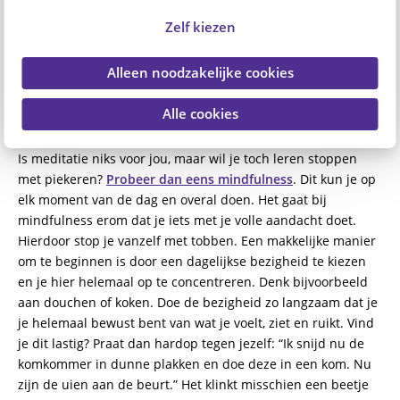
meditatie is een fijne en makkelijke manier om te beginnen.
Zelf kiezen
Hierbij word je ondersteund door een stem. Het enige wat jij
hoeft te doen is ernaar te luisteren en je eraan over te
geven.
Alleen noodzakelijke cookies
Alle cookies
Mindfulness voor beginners
Is meditatie niks voor jou, maar wil je toch leren stoppen
met piekeren?
Probeer dan eens mindfulness
. Dit kun je op
elk moment van de dag en overal doen. Het gaat bij
mindfulness erom dat je iets met je volle aandacht doet.
Hierdoor stop je vanzelf met tobben. Een makkelijke manier
om te beginnen is door een dagelijkse bezigheid te kiezen
en je hier helemaal op te concentreren. Denk bijvoorbeeld
aan douchen of koken. Doe de bezigheid zo langzaam dat je
je helemaal bewust bent van wat je voelt, ziet en ruikt. Vind
je dit lastig? Praat dan hardop tegen jezelf: “Ik snijd nu de
komkommer in dunne plakken en doe deze in een kom. Nu
zijn de uien aan de beurt.” Het klinkt misschien een beetje