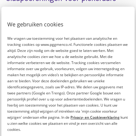
Merk je dat het piekerkwartier niet veel doet voor je
nachtrust? Probeer dan een slaapoefening. Er zijn
We gebruiken cookies
verschillende oefeningen
die je kunnen helpen om sneller
in slaap te vallen. Een populaire manier is de 4-7-8-
We vragen uw toestemming voor het plaatsen van analytische en
methode. Hierbij adem je 4 tellen in door je neus.
tracking cookies op www.pggmenco.nl. Functionele cookies plaatsen we
Vervolgens houd je je adem 7 tellen vast en adem je in 8
altijd. Deze zijn nodig om de website goed te laten werken. Met
tellen uit door je mond. Bij het uitademen maak je een
analytische cookies zien we hoe u de website gebruikt. Met die
sisklank waardoor je jezelf in slaap sust. Klinkt best
informatie verbeteren we de website. Tracking cookies verzamelen
rustgevend, toch?
informatie over uw gebruik, voorkeuren, volgen uw internetgedrag en
maken het mogelijk om video’s te bekijken en persoonlijke informatie
aan te bieden. Voor deze doeleinden gebruiken we unieke
Meditatie voor beginners
identificatiegegevens, zoals uw IP-adres. We delen uw gegevens met
twee partners (Google en Trengo). Onze partner Google bouwt een
Een andere manier om
rustig aan de nacht te beginnen
is
persoonlijk profiel over u op voor advertentiedoeleinden. We vragen u
door te mediteren. Heb je dit nog nooit gedaan? Dan kan het
hierbij om toestemming voor het plaatsen van cookies. U kunt uw
best onwennig zijn. Want waar begin je? Goed om te weten
toestemming altijd wijzigen of intrekken via 'mijn cookie voorkeur
wijzigen' onderaan elke pagina. In de
Privacy- en Cookieverklaring
kunt
is dat iedereen kan mediteren. Hiervoor hoef je geen
u zien welke cookies we plaatsen en vind je een overzicht van alle
bepaalde karaktereigenschappen te hebben. En net zoals
cookies.
met alles in het leven baart oefening kunst. Een geleide