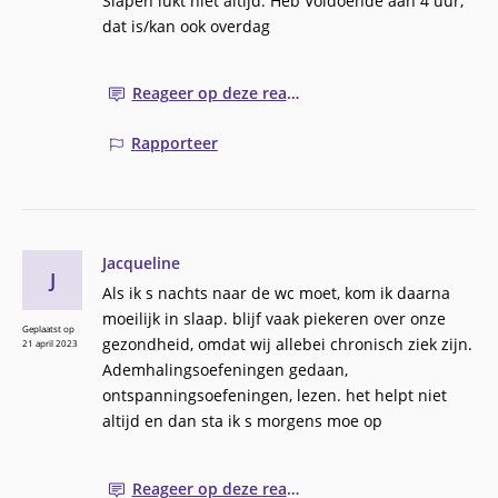
Slapen lukt niet altijd. Heb Voldoende aan 4 uur,
dat is/kan ook overdag
Reageer op deze reactie
Rapporteer
Jacqueline
J
Als ik s nachts naar de wc moet, kom ik daarna
moeilijk in slaap. blijf vaak piekeren over onze
Geplaatst op
gezondheid, omdat wij allebei chronisch ziek zijn.
21 april 2023
Ademhalingsoefeningen gedaan,
ontspanningsoefeningen, lezen. het helpt niet
altijd en dan sta ik s morgens moe op
Reageer op deze reactie