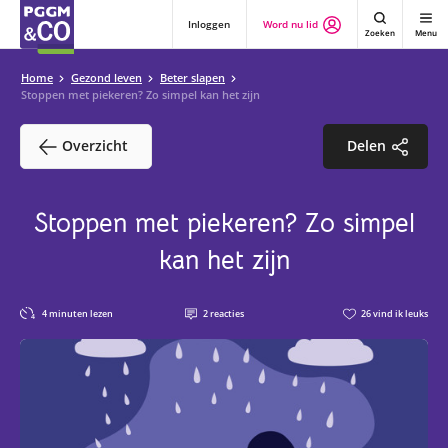
Inloggen
Word nu lid
Zoeken
Menu
Home
Gezond leven
Beter slapen
Stoppen met piekeren? Zo simpel kan het zijn
Overzicht
Delen
Stoppen met piekeren? Zo simpel
kan het zijn
4
minuten lezen
2
reacties
26
vind ik leuks
4