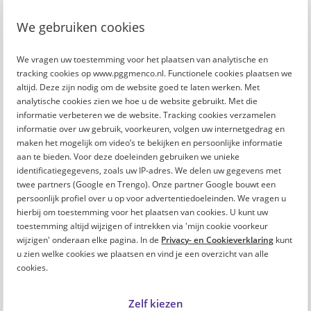
We gebruiken cookies
We vragen uw toestemming voor het plaatsen van analytische en
tracking cookies op www.pggmenco.nl. Functionele cookies plaatsen we
altijd. Deze zijn nodig om de website goed te laten werken. Met
analytische cookies zien we hoe u de website gebruikt. Met die
informatie verbeteren we de website. Tracking cookies verzamelen
informatie over uw gebruik, voorkeuren, volgen uw internetgedrag en
maken het mogelijk om video’s te bekijken en persoonlijke informatie
aan te bieden. Voor deze doeleinden gebruiken we unieke
identificatiegegevens, zoals uw IP-adres. We delen uw gegevens met
Voorbeeldteksten:
twee partners (Google en Trengo). Onze partner Google bouwt een
persoonlijk profiel over u op voor advertentiedoeleinden. We vragen u
Voorbeeldberichten Facebook/LinkedIn ->
hierbij om toestemming voor het plaatsen van cookies. U kunt uw
toestemming altijd wijzigen of intrekken via 'mijn cookie voorkeur
Concept tekst Intranet bericht ->
wijzigen' onderaan elke pagina. In de
Privacy- en Cookieverklaring
kunt
Concept tekst nieuwsbrief ->
u zien welke cookies we plaatsen en vind je een overzicht van alle
cookies.
Zelf kiezen
Wat vind jij van dit artikel?