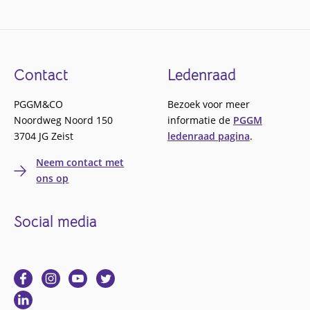
Footer
Contact
Ledenraad
PGGM&CO
Bezoek voor meer
Noordweg Noord 150
informatie de
PGGM
3704 JG Zeist
ledenraad pagina
.
Neem contact met
ons op
Social media
Ga
Ga
Ga
Ga
naar
naar
naar
naar
Ga
Facebook
Instagram
YouTube
Twitter