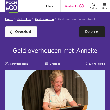
Inloggen
Word nu lid
Zoeken
Menu
Home
Geldzaken
Geld besparen
Geld overhouden met Anneke
Overzicht
Delen
Geld overhouden met Anneke
5
minuten lezen
0
reacties
25
vind ik leuks
5