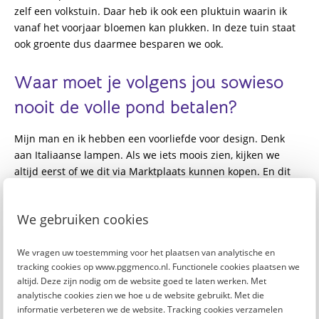
zelf een volkstuin. Daar heb ik ook een pluktuin waarin ik
vanaf het voorjaar bloemen kan plukken. In deze tuin staat
ook groente dus daarmee besparen we ook.
Waar moet je volgens jou sowieso
nooit
de volle pond betalen?
Mijn man en ik hebben een voorliefde voor design. Denk
aan Italiaanse lampen. Als we iets moois zien, kijken we
altijd eerst of we dit via Marktplaats kunnen kopen. En dit
lukt heel vaak. Dan koop je zo’n lamp voor 150 euro in plaats
van 2000 euro. Ik vind het gewoon zonde om hiervoor de
We gebruiken cookies
volle prijs te betalen.
We vragen uw toestemming voor het plaatsen van analytische en
Wat is je grootste miskoop van het
tracking cookies op www.pggmenco.nl. Functionele cookies plaatsen we
afgelopen jaar?
altijd. Deze zijn nodig om de website goed te laten werken. Met
analytische cookies zien we hoe u de website gebruikt. Met die
informatie verbeteren we de website. Tracking cookies verzamelen
Ik kan niet echt iets groots bedenken. Dat zal dan denk ik op