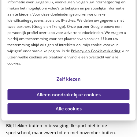
informatie over uw gebruik, voorkeuren, volgen uw internetgedrag en
Vinted zijn. Soms koop ik daar een kledingstuk dat dan toch
maken het mogelijk om video’s te bekijken en persoonlijke informatie
tegenvalt. Maar dat gaat dan echt om tientjes.
aan te bieden. Voor deze doeleinden gebruiken we unieke
identificatiegegevens, zoals uw IP-adres. We delen uw gegevens met
twee partners (Google en Trengo). Onze partner Google bouwt een
Heb je op dit moment een
persoonlijk profiel over u op voor advertentiedoeleinden. We vragen u
spaardoel? Zo ja, wat is dat?
hierbij om toestemming voor het plaatsen van cookies. U kunt uw
toestemming altijd wijzigen of intrekken via 'mijn cookie voorkeur
wijzigen' onderaan elke pagina. In de
Privacy- en Cookieverklaring
kunt
Nee op dit moment niet. We konden en hebben altijd wel
u zien welke cookies we plaatsen en vind je een overzicht van alle
gespaard. Ook voor de kinderen. Als ik nu iets duurs of
cookies.
groots wil kopen dan denk ik daar wel heel bewust over na.
Ik kijk echt of ik het nodig heb.
Zelf kiezen
Wat is jouw ultieme tip voor oud-
Alleen noodzakelijke cookies
zorgcollega’s om geld over te
Alle cookies
houden?
Blijf lekker buiten in beweging. Ik sport niet in de
sportschool, maar zwem tot en met november buiten.