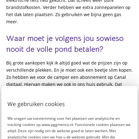
elektrische fiets heb gekocht. Dat scheelt weer dure
brandstofkosten. Verder hebben we extra zonnepanelen op
het dak laten plaatsen. Zo gebruiken we bijna geen gas
meer.
Waar moet je volgens jou sowieso
nooit
de volle pond betalen?
Bij grote aankopen kijk ik altijd goed wat de prijzen zijn op
verschillende plekken. En je moet ook een beetje slim kopen.
Zo hebben we voor de camper een abonnement op Canal
digitaal. Hiervan maken we ook in ons huis gebruik. Dat
scheelt weer een extra abonnement.
We gebruiken cookies
Wat is je grootste miskoop van het
afgelopen jaar?
We vragen uw toestemming voor het plaatsen van analytische en
tracking cookies op www.pggmenco.nl. Functionele cookies plaatsen we
altijd. Deze zijn nodig om de website goed te laten werken. Met
Ik had laatst een miskoop op marktplaats. De boiler was stuk
analytische cookies zien we hoe u de website gebruikt. Met die