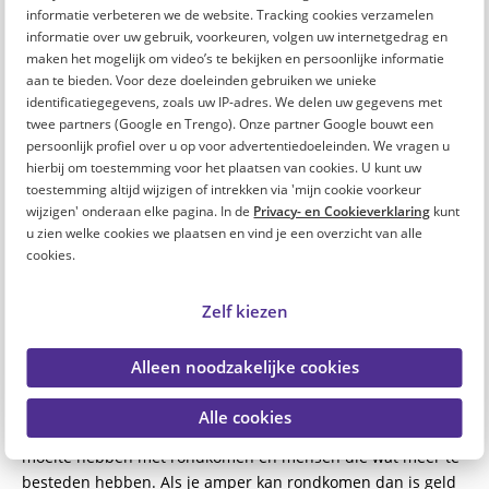
en ik zocht een tweedehands vervanger. Helaas was die ook
informatie verbeteren we de website. Tracking cookies verzamelen
stuk. Gelukkig vond ik daarna alsnog een goed exemplaar.
informatie over uw gebruik, voorkeuren, volgen uw internetgedrag en
En van de week heb ik een nieuwe bril gekocht, maar die
maken het mogelijk om video’s te bekijken en persoonlijke informatie
was ook niet helemaal naar verwachting.
aan te bieden. Voor deze doeleinden gebruiken we unieke
identificatiegegevens, zoals uw IP-adres. We delen uw gegevens met
twee partners (Google en Trengo). Onze partner Google bouwt een
Heb je op dit moment een
persoonlijk profiel over u op voor advertentiedoeleinden. We vragen u
hierbij om toestemming voor het plaatsen van cookies. U kunt uw
spaardoel? Zo ja, wat is dat?
toestemming altijd wijzigen of intrekken via 'mijn cookie voorkeur
wijzigen' onderaan elke pagina. In de
Privacy- en Cookieverklaring
kunt
Ja, ik wil graag 1 of 2 jaar eerder stoppen met werken. Ik
u zien welke cookies we plaatsen en vind je een overzicht van alle
spaar om deze jaren te overbruggen.
cookies.
Wat is jouw ultieme tip voor oud-
Zelf kiezen
zorgcollega’s om geld over te
Alleen noodzakelijke cookies
houden?
Alle cookies
Hierin zie ik wel echt verschillen tussen mensen die echt
moeite hebben met rondkomen en mensen die wat meer te
besteden hebben. Als je amper kan rondkomen dan is geld