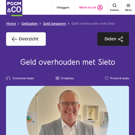
Inloggen
Word nu lid
Zoeken
Menu
Home
Geldzaken
Geld besparen
Geld overhouden met Sieto
Overzicht
Delen
Geld overhouden met Sieto
5
minuten lezen
0
reacties
9
vind ik leuks
5