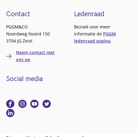
Footer
Contact
Ledenraad
PGGM&CO
Bezoek voor meer
Noordweg Noord 150
informatie de
PGGM
3704 JG Zeist
ledenraad pagina
.
Neem contact met
ons op
Social media
Ga
Ga
Ga
Ga
naar
naar
naar
naar
Ga
Facebook
Instagram
YouTube
Twitter
naar
Linkedin