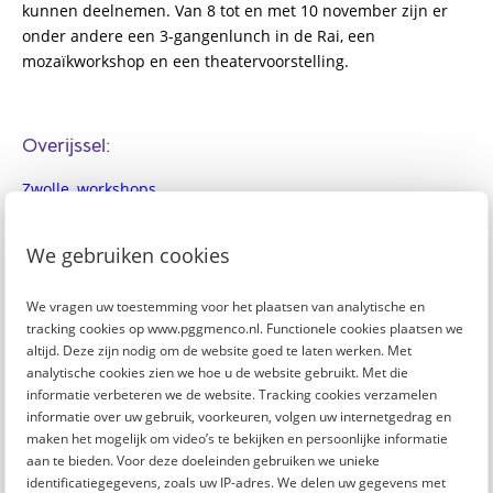
kunnen deelnemen. Van 8 tot en met 10 november zijn er
onder andere een 3-gangenlunch in de Rai, een
mozaïkworkshop en een theatervoorstelling.
Overijssel
:
Zwolle, workshops
In Zwolle staan op 10 november verschillende workshops en
We gebruiken cookies
activiteiten voor je klaar. Doe mee aan een yogales, test je
muziekkennis in een quiz
,
of probeer een boksworkshop.
We vragen uw toestemming voor het plaatsen van analytische en
tracking cookies op www.pggmenco.nl. Functionele cookies plaatsen we
altijd. Deze zijn nodig om de website goed te laten werken. Met
Utrecht:
analytische cookies zien we hoe u de website gebruikt. Met die
informatie verbeteren we de website. Tracking cookies verzamelen
Soest, middag en avondactiviteit
informatie over uw gebruik, voorkeuren, volgen uw internetgedrag en
maken het mogelijk om video’s te bekijken en persoonlijke informatie
Gemeente Soest viert op vrijdag 8 november de Dag van de
aan te bieden. Voor deze doeleinden gebruiken we unieke
Mantelzorg met een programma speciaal voor jou en een
identificatiegegevens, zoals uw IP-adres. We delen uw gegevens met