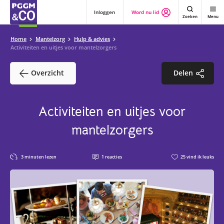
Inloggen
Word nu lid
Zoeken
Menu
Home
Mantelzorg
Hulp & advies
Activiteiten en uitjes voor mantelzorgers
Overzicht
Delen
Activiteiten en uitjes voor
mantelzorgers
3
minuten lezen
1
reacties
25
vind ik leuks
3