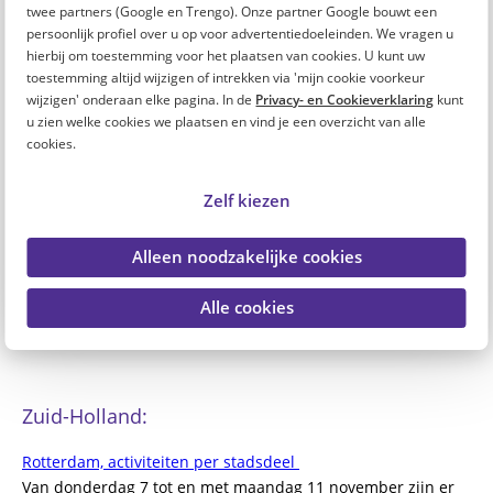
introducé. Kies voor het middagprogramma met de film
The
twee partners (Google en Trengo). Onze partner Google bouwt een
Fabulous Four
of geniet 's avonds van het optreden van
persoonlijk profiel over u op voor advertentiedoeleinden. We vragen u
hierbij om toestemming voor het plaatsen van cookies. U kunt uw
zangeres Annet Nikamp.
toestemming altijd wijzigen of intrekken via 'mijn cookie voorkeur
wijzigen' onderaan elke pagina. In de
Privacy- en Cookieverklaring
kunt
u zien welke cookies we plaatsen en vind je een overzicht van alle
Zeeland:
cookies.
Middelburg, activiteiten
Zelf kiezen
In de week van 4 t/m 9 november organiseert Manteling de
Week van de Mantelzorg. Een week vol gratis activiteiten
Alleen noodzakelijke cookies
waar jij als mantelzorger één van mag kiezen. Of je nu liever
naar de film gaat (met iemand die je kent) of de vuurtoren in
Alle cookies
Westkapelle beklimt; er is voor ieder wat wils.
Zuid-Holland:
Rotterdam, activiteiten per stadsdeel
Van donderdag 7 tot en met maandag 11 november zijn er