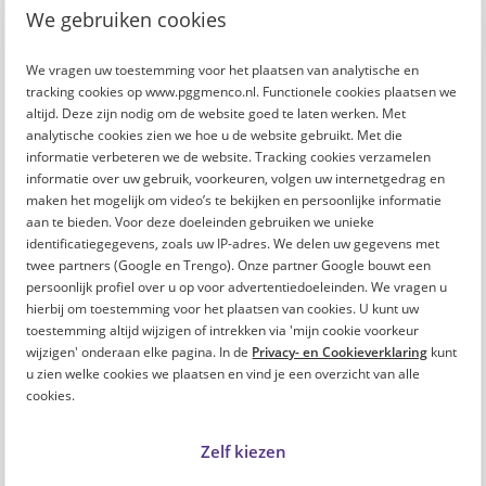
We gebruiken cookies
We vragen uw toestemming voor het plaatsen van analytische en
tracking cookies op www.pggmenco.nl. Functionele cookies plaatsen we
Dit vind je misschien ook leuk
altijd. Deze zijn nodig om de website goed te laten werken. Met
analytische cookies zien we hoe u de website gebruikt. Met die
Wat doe je als een patiënt of cliënt agressief is?
informatie verbeteren we de website. Tracking cookies verzamelen
informatie over uw gebruik, voorkeuren, volgen uw internetgedrag en
maken het mogelijk om video’s te bekijken en persoonlijke informatie
Interview sociotherapeut Peter: "De grens ligt daar
aan te bieden. Voor deze doeleinden gebruiken we unieke
waar het jeukt"
identificatiegegevens, zoals uw IP-adres. We delen uw gegevens met
twee partners (Google en Trengo). Onze partner Google bouwt een
persoonlijk profiel over u op voor advertentiedoeleinden. We vragen u
Je collega helpen na een ingrijpende gebeurtenis: 5
hierbij om toestemming voor het plaatsen van cookies. U kunt uw
do’s en don’ts
toestemming altijd wijzigen of intrekken via 'mijn cookie voorkeur
wijzigen' onderaan elke pagina. In de
Privacy- en Cookieverklaring
kunt
u zien welke cookies we plaatsen en vind je een overzicht van alle
Poll seksueel grensoverschrijdend gedrag op het
cookies.
werk
Zelf kiezen