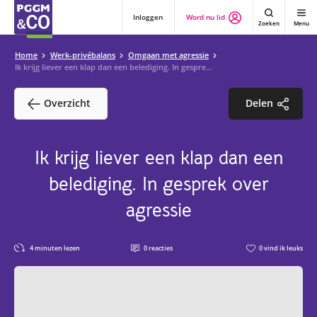
Inloggen
Word nu lid
Zoeken
Menu
Home
Werk-privébalans
Omgaan met agressie
Ik krijg liever een klap dan een belediging. In gesprek over agressie
Overzicht
Delen
Ik krijg liever een klap dan een
belediging. In gesprek over
agressie
4
minuten lezen
0
reacties
0
vind ik leuks
4