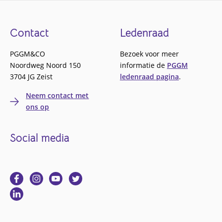
Footer
Contact
Ledenraad
PGGM&CO
Bezoek voor meer
Noordweg Noord 150
informatie de
PGGM
3704 JG Zeist
ledenraad pagina
.
Neem contact met
ons op
Social media
Ga
Ga
Ga
Ga
naar
naar
naar
naar
Ga
Facebook
Instagram
YouTube
Twitter
naar
Linkedin