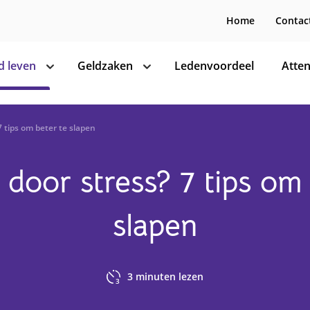
Home
Contac
 leven
Geldzaken
Ledenvoordeel
Atten
toon
toon
subnavigatie
subnavigatie
 tips om beter te slapen
door stress? 7 tips om 
slapen
3
minuten lezen
3