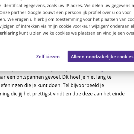
 identificatiegegevens, zoals uw IP-adres. We delen uw gegevens 
dige prikkels. Te veel prints en felle kleuren hebben
 Onze partner Google bouwt een persoonlijk profiel over u op voor
iet waar je moet beginnen? Blauw en groen zijn
en. We vragen u hierbij om toestemming voor het plaatsen van coo
en op je muren, in je beddengoed of accessoires. Maar
ijzigen of intrekken via 'mijn cookie voorkeur wijzigen' onderaan e
erklaring
kunt u zien welke cookies we plaatsen en vind je een over
Zelf kiezen
Alleen noodzakelijke cookies
d op de kwaliteit van je slaap.
Deze oefeningen
ar een ontspannen gevoel. Dit hoef je niet lang te
oefeningen die je kunt doen. Tel bijvoorbeeld je
ning die jij het prettigst vindt en doe deze aan het einde