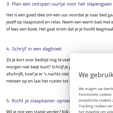
3. Plan een ontspan-uurtje voor het slapengaan
Het is een goed idee om een uur voordat je naar bed gaa
jezelf op slaapstand en relax. Neem een warm bad met ee
of lees een boek. Het gaat erom dat je je hoofd leegmaa
4. Schrijf in een dagboek
Zit je kort voor bedtijd nog te veel in je hoofd? Omdat j
morgen niet kwijt kunt? Schrijf je gevoelens of zorgen da
We gebruik
afschrijft, hoef je er ’s nachts niet meer over te piekeren
meteen op en laat het rusten tot de volgende ochtend.
We vragen uw toeste
Functionele cookies 
5. Richt je slaapkamer opnieuw in
analytische cookies
Tracking cookies ve
Wil je nog een stapje verder? Kijk dan eens naar de
inri
het mogelijk om vide