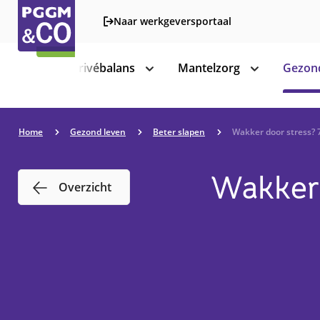
Naar werkgeversportaal
Werk-privébalans
Mantelzorg
Gezond
toon
toon
subnavigatie
subnavigatie
Home
Gezond leven
Beter slapen
Wakker door stress? 7
Wakker 
Overzicht