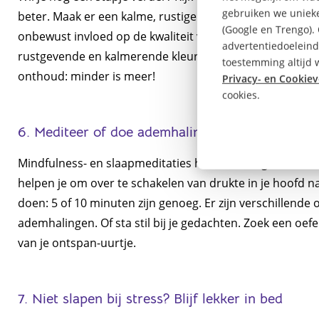
gebruiken we unieke
beter. Maak er een kalme, rustige ruimte van zonder onno
(Google en Trengo).
onbewust invloed op de kwaliteit van je slaap. Weet je n
advertentiedoeleind
rustgevende en kalmerende kleuren. Laat deze terugkom
toestemming altijd w
onthoud: minder is meer!
Privacy- en Cookiev
cookies.
6. Mediteer of doe ademhalingsoefeningen
Mindfulness- en slaapmeditaties hebben een goede invloe
helpen je om over te schakelen van drukte in je hoofd na
doen: 5 of 10 minuten zijn genoeg. Er zijn verschillende 
ademhalingen. Of sta stil bij je gedachten. Zoek een oefe
van je ontspan-uurtje.
7. Niet slapen bij stress? Blijf lekker in bed