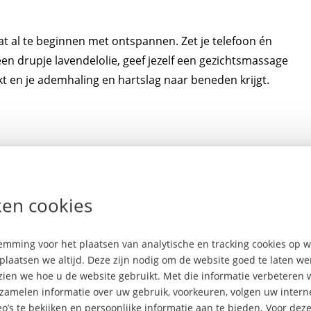
t al te beginnen met ontspannen. Zet je telefoon én
n drupje lavendelolie, geef jezelf een gezichtsmassage
kt en je ademhaling en hartslag naar beneden krijgt.
e de gebeurtenissen van de dag of de stress voor
n op in een dagboek. Omdat je het letterlijk van je
en cookies
. Schrik je toch wakker van je zorgen? Schrijf ze dan
mming voor het plaatsen van analytische en tracking cookies op
plaatsen we altijd. Deze zijn nodig om de website goed te laten w
 zien we hoe u de website gebruikt. Met die informatie verbeteren 
rzamelen informatie over uw gebruik, voorkeuren, volgen uw inte
chting van je slaapkamer
. Hoe minder poespas, hoe
o’s te bekijken en persoonlijke informatie aan te bieden. Voor dez