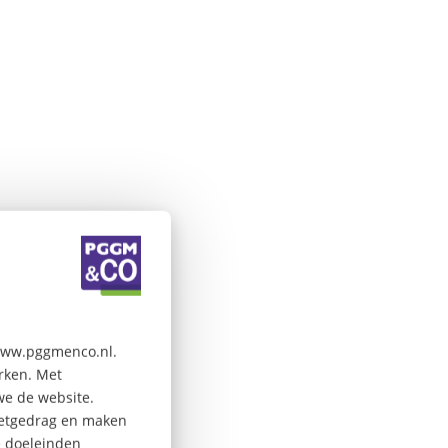
 www.pggmenco.nl.
erken. Met
we de website.
rnetgedrag en maken
e doeleinden