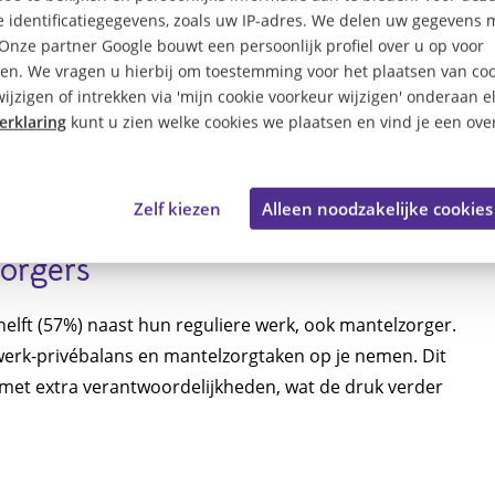
 identificatiegegevens, zoals uw IP-adres. We delen uw gegevens 
p werk
 Onze partner Google bouwt een persoonlijk profiel over u op voor
en. We vragen u hierbij om toestemming voor het plaatsen van coo
erk mee naar huis, maar regelmatig ook wat er thuis
ijzigen of intrekken via 'mijn cookie voorkeur wijzigen' onderaan e
, maar ook positieve aspecten spelen een rol. Wanneer
erklaring
kunt u zien welke cookies we plaatsen en vind je een over
ofessionals meer zelfvertrouwen op het werk (63%). Dit
ébalans en 60% bij mantelzorgers.
Zelf kiezen
Alleen noodzakelijke cookies
orgers
elft (57%) naast hun reguliere werk, ook mantelzorger.
 werk-privébalans en mantelzorgtaken op je nemen. Dit
met extra verantwoordelijkheden, wat de druk verder