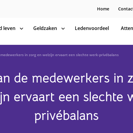
Home
Contac
 leven
Geldzaken
Ledenvoordeel
Atten
toon
toon
subnavigatie
subnavigatie
medewerkers in zorg en welzijn ervaart een slechte werk-privébalans
n de medewerkers in 
jn ervaart een slechte
privébalans