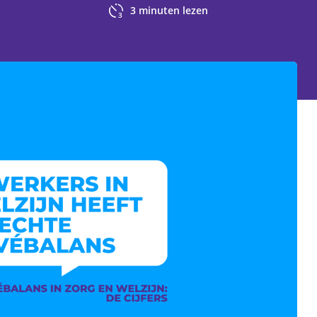
3
minuten lezen
3