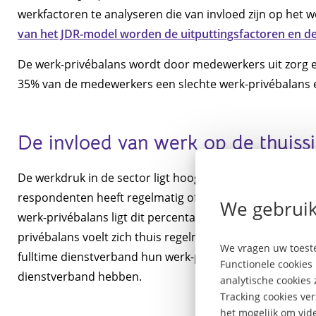
werkfactoren te analyseren die van invloed zijn op het 
van het JDR-model worden de uitputtingsfactoren en de
De werk-privébalans wordt door medewerkers uit zorg 
35% van de medewerkers een slechte werk-privébalans 
De invloed van werk op de thuissi
De werkdruk in de sector ligt hoog, maar ook privé heb
respondenten heeft regelmatig of vaak moeite om te o
We gebruik
werk-privébalans ligt dit percentage op 46%. Bijna de h
privébalans voelt zich thuis regelmatig prikkelbaar do
We vragen uw toeste
fulltime dienstverband hun werk-privébalans iets beter 
Functionele cookies 
dienstverband hebben.
analytische cookies
Tracking cookies ve
het mogelijk om vide