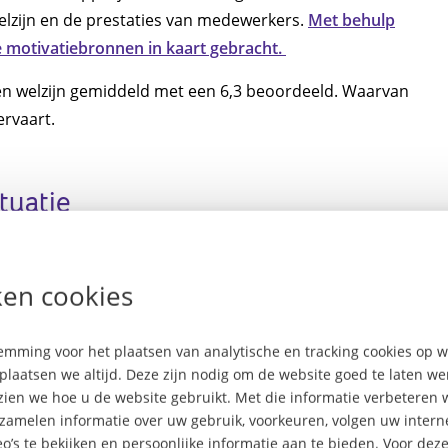
welzijn en de prestaties van medewerkers.
Met behulp
 motivatiebronnen in kaart gebracht.
en welzijn gemiddeld met een 6,3 beoordeeld. Waarvan
ervaart.
tuatie
ben mensen vaak (te)veel verplichtingen. 28% van de
ntspannen na een werkdag; bij mensen met een slechte
en cookies
elft (48%) van de mensen met een slechte werk-
or werkdruk. Opvallend is dat medewerkers met een
mming voor het plaatsen van analytische en tracking cookies op
beoordelen, dan collega's die een parttime
plaatsen we altijd. Deze zijn nodig om de website goed te laten w
 zien we hoe u de website gebruikt. Met die informatie verbeteren 
rzamelen informatie over uw gebruik, voorkeuren, volgen uw inte
o’s te bekijken en persoonlijke informatie aan te bieden. Voor dez