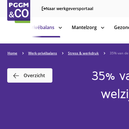
Naar werkgeversportaal
Werk-privébalans
Mantelzorg
Gezond
toon
toon
subnavigatie
subnavigatie
Home
Werk-privébalans
Stress & werkdruk
35% van de 
35% va
Overzicht
welzi