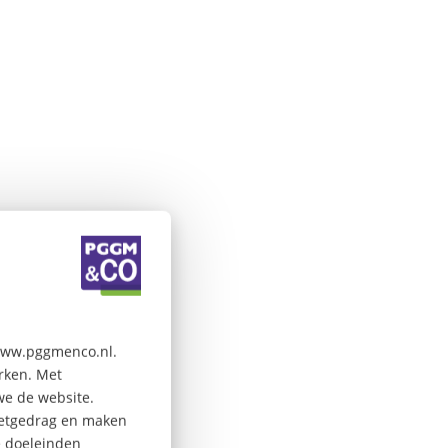
 www.pggmenco.nl.
erken. Met
we de website.
rnetgedrag en maken
e doeleinden