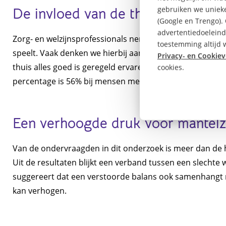
gebruiken we unieke
De invloed van de thuissituatie o
(Google en Trengo).
advertentiedoeleind
Zorg- en welzijnsprofessionals nemen niet alleen hun w
toestemming altijd w
speelt. Vaak denken we hierbij aan negatieve invloeden
Privacy- en Cookiev
thuis alles goed is geregeld ervaren zorg- en welzijnspr
cookies.
percentage is 56% bij mensen met een slechte werk-priv
Een verhoogde druk voor mantelz
Van de ondervraagden in dit onderzoek is meer dan de h
Uit de resultaten blijkt een verband tussen een slechte
suggereert dat een verstoorde balans ook samenhangt 
kan verhogen.