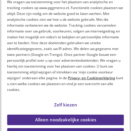
We vragen uw toestemming voor het plaatsen van analytische en
tracking cookies op www.pggmenco.nl. Functionele cookies plaatsen we
altijd. Deze zijn nodig om de website goed te laten werken. Met
analytische cookies zien we hoe u de website gebruikt. Met die
informatie verbeteren we de website. Tracking cookies verzamelen
informatie over uw gebruik, voorkeuren, volgen uw internetgedrag en
maken het mogelijk om video’s te bekijken en persoonlijke informatie
Reageren
aan te bieden. Voor deze doeleinden gebruiken we unieke
identificatiegegevens, zoals uw IP-adres. We delen uw gegevens met
Reageer hieronder op het artikel. Je ingevulde voornaam is
twee partners (Google en Trengo). Onze partner Google bouwt een
te zien bij je reactie.
persoonlijk profiel over u op voor advertentiedoeleinden. We vragen u
hierbij om toestemming voor het plaatsen van cookies. U kunt uw
Voornaam (verplicht)
toestemming altijd wijzigen of intrekken via 'mijn cookie voorkeur
wijzigen' onderaan elke pagina. In de
Privacy- en Cookieverklaring
kunt
u zien welke cookies we plaatsen en vind je een overzicht van alle
cookies.
E-mailadres (optioneel)
Zelf kiezen
Alleen noodzakelijke cookies
Reactie