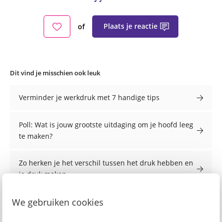
Plaats je reactie
of
Dit vind je misschien ook leuk
Verminder je werkdruk met 7 handige tips
Poll: Wat is jouw grootste uitdaging om je hoofd leeg
te maken?
Zo herken je het verschil tussen het druk hebben en
je druk maken
We gebruiken cookies
Om hulp vragen in 3 simpele stappen