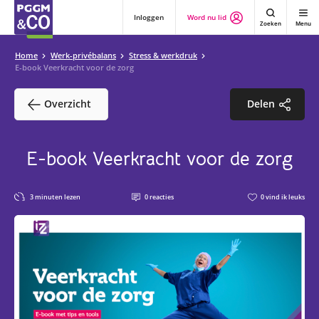
Inloggen
Word nu lid
Zoeken
Menu
Home
Werk-privébalans
Stress & werkdruk
E-book Veerkracht voor de zorg
Overzicht
Delen
E-book Veerkracht voor de zorg
3
minuten lezen
0
reacties
0
vind ik leuks
3