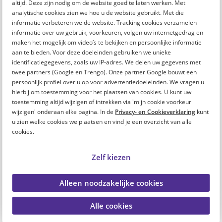
altijd. Deze zijn nodig om de website goed te laten werken. Met
analytische cookies zien we hoe u de website gebruikt. Met die
informatie verbeteren we de website. Tracking cookies verzamelen
informatie over uw gebruik, voorkeuren, volgen uw internetgedrag en
Dit vind je misschien ook leuk
maken het mogelijk om video’s te bekijken en persoonlijke informatie
aan te bieden. Voor deze doeleinden gebruiken we unieke
Verminder je werkdruk met 7 handige tips
identificatiegegevens, zoals uw IP-adres. We delen uw gegevens met
twee partners (Google en Trengo). Onze partner Google bouwt een
persoonlijk profiel over u op voor advertentiedoeleinden. We vragen u
Poll: Wat is jouw grootste uitdaging om je hoofd leeg
hierbij om toestemming voor het plaatsen van cookies. U kunt uw
te maken?
toestemming altijd wijzigen of intrekken via 'mijn cookie voorkeur
wijzigen' onderaan elke pagina. In de
Privacy- en Cookieverklaring
kunt
u zien welke cookies we plaatsen en vind je een overzicht van alle
Zo herken je het verschil tussen het druk hebben en
cookies.
je druk maken
Zelf kiezen
Om hulp vragen in 3 simpele stappen
Alleen noodzakelijke cookies
Alle cookies