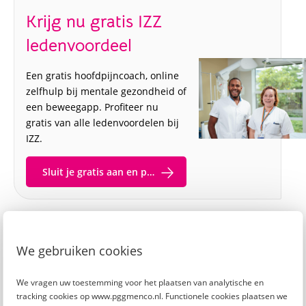
Krijg nu gratis IZZ
ledenvoordeel
Een gratis hoofdpijncoach, online
zelfhulp bij mentale gezondheid of
een beweegapp. Profiteer nu
gratis van alle ledenvoordelen bij
IZZ.
Sluit je gratis aan en profiteer
Wat vind jij van dit artikel?
We gebruiken cookies
We vragen uw toestemming voor het plaatsen van analytische en
Plaats je reactie
of
tracking cookies op www.pggmenco.nl. Functionele cookies plaatsen we