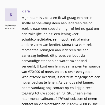
Klara
K
Mijn naam is Zoella en ik wil graag een korte,
snelle aanbeveling doen aan iedereen die op
Geplaatst op
zoek is naar een spoedlening – of het nu gaat om
8 mei 2026
een ​​zakelijke lening, een lening voor
schuldconsolidatie, een hypotheek of enige
andere vorm van krediet. Mona Lisa verstrekt
momenteel leningen aan iedereen die een
aanvraag indient; dit proces verloopt via
eenvoudige stappen en wordt razendsnel
verwerkt, U kunt een lening aanvragen ter waarde
van €70,000 of meer, en als u over een goede
kredietscore beschikt, is het zelfs mogelijk om een
​​hoger bedrag te lenen. Aarzel dus niet langer,
neem vandaag nog contact op en krijg direct
toegang tot uw spoedlening. Stuur een e-mail
naar monalisafinance247@outlook.com of neem
contact op via WhatsApp op +1(226)5760035 Doe