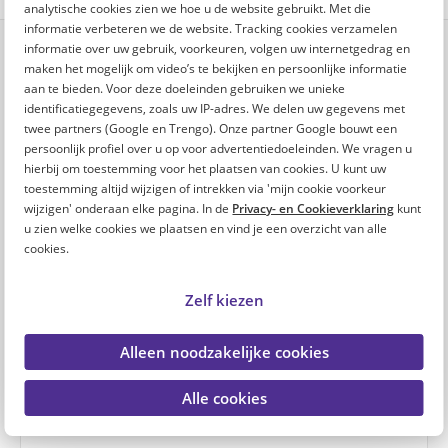
analytische cookies zien we hoe u de website gebruikt. Met die
informatie verbeteren we de website. Tracking cookies verzamelen
informatie over uw gebruik, voorkeuren, volgen uw internetgedrag en
maken het mogelijk om video’s te bekijken en persoonlijke informatie
Reageren
aan te bieden. Voor deze doeleinden gebruiken we unieke
identificatiegegevens, zoals uw IP-adres. We delen uw gegevens met
Reageer hieronder op het artikel. Je ingevulde voornaam is
twee partners (Google en Trengo). Onze partner Google bouwt een
te zien bij je reactie.
persoonlijk profiel over u op voor advertentiedoeleinden. We vragen u
hierbij om toestemming voor het plaatsen van cookies. U kunt uw
Voornaam (verplicht)
toestemming altijd wijzigen of intrekken via 'mijn cookie voorkeur
wijzigen' onderaan elke pagina. In de
Privacy- en Cookieverklaring
kunt
u zien welke cookies we plaatsen en vind je een overzicht van alle
cookies.
E-mailadres (optioneel)
Zelf kiezen
Alleen noodzakelijke cookies
Reactie
Alle cookies