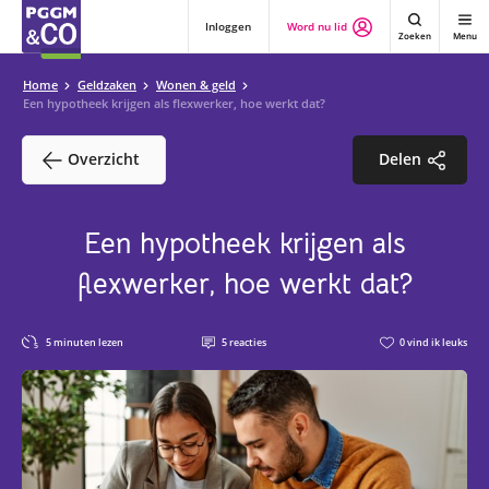
Inloggen
Word nu lid
Zoeken
Menu
Home
Geldzaken
Wonen & geld
Een hypotheek krijgen als flexwerker, hoe werkt dat?
Overzicht
Delen
Een hypotheek krijgen als
flexwerker, hoe werkt dat?
5
minuten lezen
5
reacties
0
vind ik leuks
5