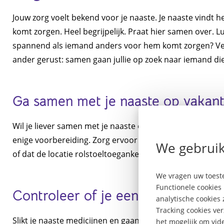
Jouw zorg voelt bekend voor je naaste. Je naaste vindt
komt zorgen. Heel begrijpelijk. Praat hier samen over. L
spannend als iemand anders voor hem komt zorgen? Verte
ander gerust: samen gaan jullie op zoek naar iemand di
Ga samen met je naaste op vakant
Wil je liever samen met je naaste op vakantie gaan? Er 
enige voorbereiding. Zorg ervoor dat de vakantiebeste
We gebruik
of dat de locatie rolstoeltoegankelijk is.
We vragen uw toeste
Functionele cookies 
Controleer of je een medicijnverk
analytische cookies
Tracking cookies ve
Slikt je naaste medicijnen en gaan jullie naar het buite
het mogelijk om vide