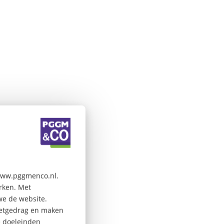
 www.pggmenco.nl.
erken. Met
we de website.
rnetgedrag en maken
e doeleinden