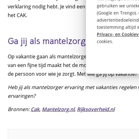
gebruiken we unieke
verklaring nodig hebt. Je vind een lijst van medicijnen 
(Google en Trengo).
het CAK.
advertentiedoeleind
toestemming altijd w
Privacy- en Cookiev
Ga jij als mantelzorger op vakanti
cookies.
Op vakantie gaan als mantelzorger is zeker mogelijk. He
van een fijne tijd maakt het de moeite waard. Of je nu al
de persoon voor wie je zorgt. Met wie ga jij op vakantie?
Heb jij als mantelzorger ervaring met vakanties regelen v
ervaringen?
Bronnen:
Cak
,
Mantelzorg.nl
,
Rijksoverheid.nl