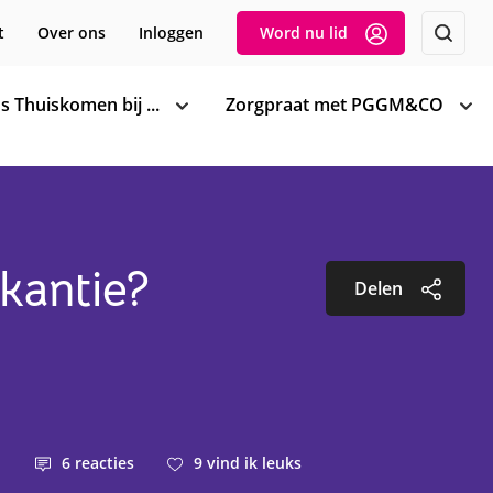
t
Over ons
Inloggen
Word nu lid
s Thuiskomen bij ...
Zorgpraat met PGGM&CO
toon
too
subnavigatie
sub
kantie?
Delen
6
reacties
9
vind ik leuks