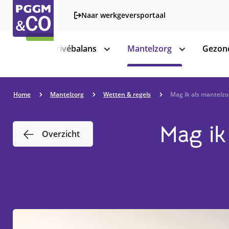
Naar werkgeversportaal
Werk-privébalans
Mantelzorg
Gezond
toon
toon
subnavigatie
subnavigatie
Home
Mantelzorg
Wetten & regels
Mag ik als mantelzo
Mag ik
Overzicht