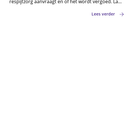
respijtzorg aanvraagt en of het wordt vergoed. Laat
hieronder je gegevens achter om de wegwijzer te
Lees verder
ontvangen.