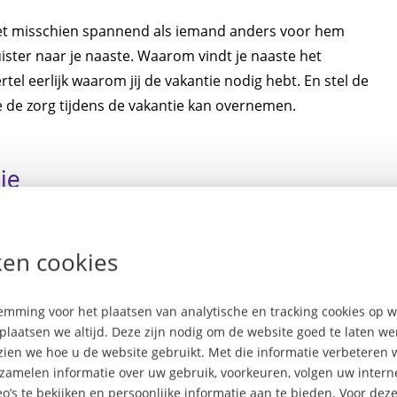
 het misschien spannend als iemand anders voor hem
uister naar je naaste. Waarom vindt je naaste het
l eerlijk waarom jij de vakantie nodig hebt. En stel de
e de zorg tijdens de vakantie kan overnemen.
ie
zijn verschillende mogelijkheden, maar dat vraagt wel om
mming bijvoorbeeld geschikte zorgvoorzieningen heeft
en cookies
mming voor het plaatsen van analytische en tracking cookies op
plaatsen we altijd. Deze zijn nodig om de website goed te laten w
laring nodig hebt
 zien we hoe u de website gebruikt. Met die informatie verbeteren 
rzamelen informatie over uw gebruik, voorkeuren, volgen uw inte
nland? Controleer dan of je voor deze medicijnen een
o’s te bekijken en persoonlijke informatie aan te bieden. Voor dez