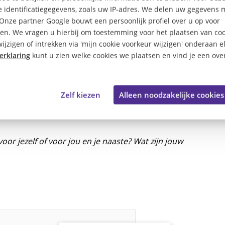
 identificatiegegevens, zoals uw IP-adres. We delen uw gegevens 
waar je een verklaring voor nodig hebt op de website van
 Onze partner Google bouwt een persoonlijk profiel over u op voor
en. We vragen u hierbij om toestemming voor het plaatsen van coo
ijzigen of intrekken via 'mijn cookie voorkeur wijzigen' onderaan e
erklaring
kunt u zien welke cookies we plaatsen en vind je een over
e?
t vraagt wel enige voorbereiding, maar het vooruitzicht
Zelf kiezen
Alleen noodzakelijke cookies
leen gaat, met een vriend of vriendin, of zelfs samen met
oor jezelf of voor jou en je naaste? Wat zijn jouw