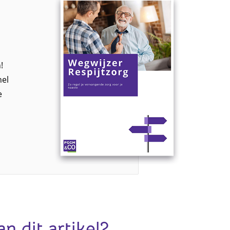
!
nel
e
an dit artikel?