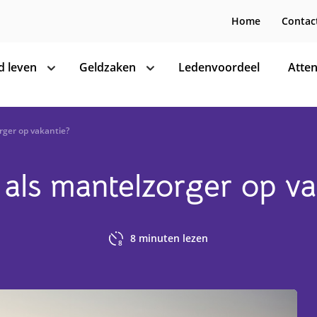
Home
Contac
 leven
Geldzaken
Ledenvoordeel
Atten
toon
toon
subnavigatie
subnavigatie
rger op vakantie?
 als mantelzorger op va
8
minuten lezen
8