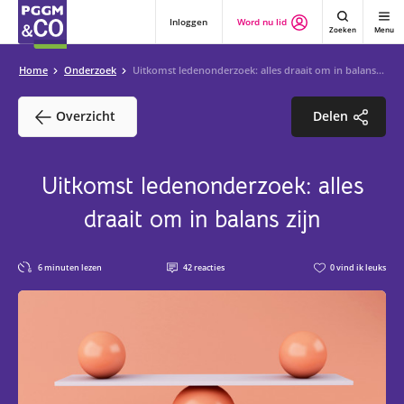
Inloggen
Word nu lid
Zoeken
Menu
Home
Onderzoek
Uitkomst ledenonderzoek: alles draait om in balans zijn
Overzicht
Delen
Uitkomst ledenonderzoek: alles
draait om in balans zijn
6
minuten lezen
42
reacties
0
vind ik leuks
6