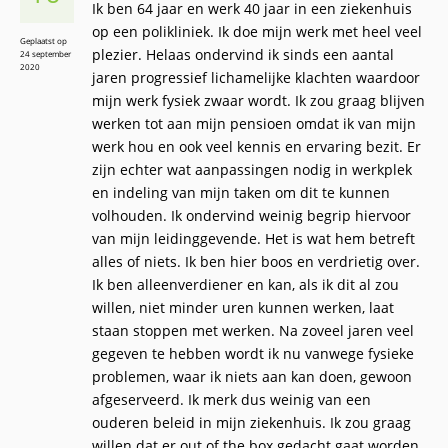
Ik ben 64 jaar en werk 40 jaar in een ziekenhuis
op een polikliniek. Ik doe mijn werk met heel veel
Geplaatst op
plezier. Helaas ondervind ik sinds een aantal
24 september
2020
jaren progressief lichamelijke klachten waardoor
mijn werk fysiek zwaar wordt. Ik zou graag blijven
werken tot aan mijn pensioen omdat ik van mijn
werk hou en ook veel kennis en ervaring bezit. Er
zijn echter wat aanpassingen nodig in werkplek
en indeling van mijn taken om dit te kunnen
volhouden. Ik ondervind weinig begrip hiervoor
van mijn leidinggevende. Het is wat hem betreft
alles of niets. Ik ben hier boos en verdrietig over.
Ik ben alleenverdiener en kan, als ik dit al zou
willen, niet minder uren kunnen werken, laat
staan stoppen met werken. Na zoveel jaren veel
gegeven te hebben wordt ik nu vanwege fysieke
problemen, waar ik niets aan kan doen, gewoon
afgeserveerd. Ik merk dus weinig van een
ouderen beleid in mijn ziekenhuis. Ik zou graag
willen dat er out of the box gedacht gaat worden