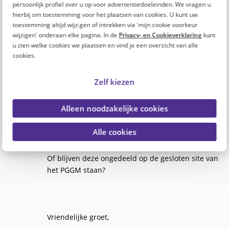
persoonlijk profiel over u op voor advertentiedoeleinden. We vragen u
hierbij om toestemming voor het plaatsen van cookies. U kunt uw
toestemming altijd wijzigen of intrekken via 'mijn cookie voorkeur
wijzigen' onderaan elke pagina. In de
Privacy- en Cookieverklaring
kunt
Josephine
J
u zien welke cookies we plaatsen en vind je een overzicht van alle
Hallo PGGM,
cookies.
Geplaatst op
Wat doen jullie met al onze opmerkingen en
2 oktober
Zelf kiezen
2020
adviezen over arbeidsvoorwaarden?
Alleen noodzakelijke cookies
Komen die ook bij de mensen aan de
onderhandelingstafels over de
Alle cookies
arbeidsvoorwaarden en CAO's?
Of blijven deze ongedeeld op de gesloten site van
het PGGM staan?
Vriendelijke groet,