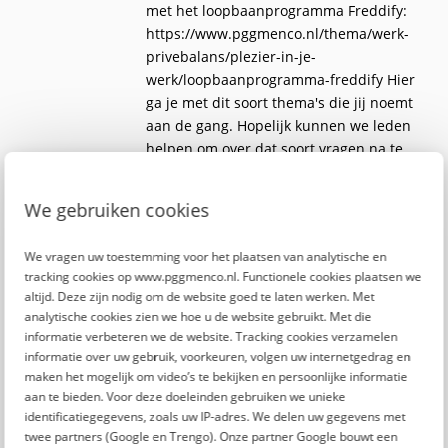
met het loopbaanprogramma Freddify:
https://www.pggmenco.nl/thema/werk-
privebalans/plezier-in-je-
werk/loopbaanprogramma-freddify Hier
ga je met dit soort thema's die jij noemt
aan de gang. Hopelijk kunnen we leden
helpen om over dat soort vragen na te
denken. Zodat zij blijven doen waar ze
écht gelukkig van worden.
We gebruiken cookies
Nogmaals bedankt voor je waardevolle
We vragen uw toestemming voor het plaatsen van analytische en
toevoeging.
tracking cookies op www.pggmenco.nl. Functionele cookies plaatsen we
altijd. Deze zijn nodig om de website goed te laten werken. Met
Groetjes, Emmelie
analytische cookies zien we hoe u de website gebruikt. Met die
informatie verbeteren we de website. Tracking cookies verzamelen
PGGM&CO
informatie over uw gebruik, voorkeuren, volgen uw internetgedrag en
maken het mogelijk om video’s te bekijken en persoonlijke informatie
aan te bieden. Voor deze doeleinden gebruiken we unieke
Rapporteer
identificatiegegevens, zoals uw IP-adres. We delen uw gegevens met
twee partners (Google en Trengo). Onze partner Google bouwt een