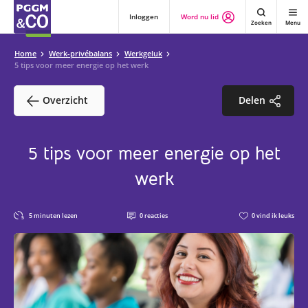
Inloggen
Word nu lid
Zoeken
Menu
Home
Werk-privébalans
Werkgeluk
5 tips voor meer energie op het werk
Overzicht
Delen
5 tips voor meer energie op het
werk
5
minuten lezen
0
reacties
0
vind ik leuks
5