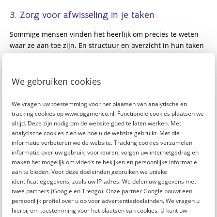
3. Zorg voor afwisseling in je taken
Sommige mensen vinden het heerlijk om precies te weten
waar ze aan toe zijn. En structuur en overzicht in hun taken
te hebben. Maar anderen krijgen juist energie van
afwisseling. Geldt dat laatste voor jou? En doe je de hele dag
hetzelfde? Dan kan je energie snel weglekken. Probeer
We gebruiken cookies
daarom eens je werkzaamheden te husselen. Bijvoorbeeld
door sommige taken te ruilen met een collega.
We vragen uw toestemming voor het plaatsen van analytische en
tracking cookies op www.pggmenco.nl. Functionele cookies plaatsen we
altijd. Deze zijn nodig om de website goed te laten werken. Met
4. Bewaak je grenzen
analytische cookies zien we hoe u de website gebruikt. Met die
informatie verbeteren we de website. Tracking cookies verzamelen
Soms kost werk meer energie dan nodig is
omdat je moeilijk
informatie over uw gebruik, voorkeuren, volgen uw internetgedrag en
'nee' kunt zeggen
. Het is goed om behulpzaam te zijn, maar
maken het mogelijk om video’s te bekijken en persoonlijke informatie
wees je bewust van je eigen grenzen. Voel je je regelmatig
aan te bieden. Voor deze doeleinden gebruiken we unieke
opgejaagd of werk je vaak over? Dan is het de hoogste tijd
identificatiegegevens, zoals uw IP-adres. We delen uw gegevens met
om assertiever te worden.
twee partners (Google en Trengo). Onze partner Google bouwt een
persoonlijk profiel over u op voor advertentiedoeleinden. We vragen u
hierbij om toestemming voor het plaatsen van cookies. U kunt uw
5. Houd werk en privé in balans