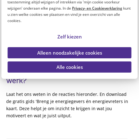
toestemming altijd wijzigen of intrekken via 'mijn cookie voorkeur
wijzigen' onderaan elke pagina. In de
Privacy- en Cookieverklaring
kunt
Als werk al je energie opslokt, blijft er weinig over voor
u zien welke cookies we plaatsen en vind je een overzicht van alle
ontspanning. Zorg daarom voor een goede balans. Plan tijd
cookies.
in voor jezelf, je hobby’s en je sociale leven. Dit helpt je om
op te laden en met nieuwe energie aan je werkdag te
Zelf kiezen
beginnen. Wil je hier bewuster mee aan de slag? Download
dan de gratis gids: 'Breng je energiegevers én
Alleen noodzakelijke cookies
energievreters in kaart'.
Alle cookies
Waar krijg jij energie van op het
werk?
Laat het ons weten in de reacties hieronder. En download
de gratis gids 'Breng je energiegevers én energievreters in
kaart. Deze helpt je om inzicht te krijgen in wat jou
motiveert en wat je juist uitput.