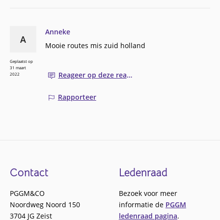
Anneke
A
Mooie routes mis zuid holland
Geplaatst op
31 maart
Reageer op deze reactie
2022
Rapporteer
Footer
Contact
Ledenraad
PGGM&CO
Bezoek voor meer
Noordweg Noord 150
informatie de
PGGM
3704 JG Zeist
ledenraad pagina
.