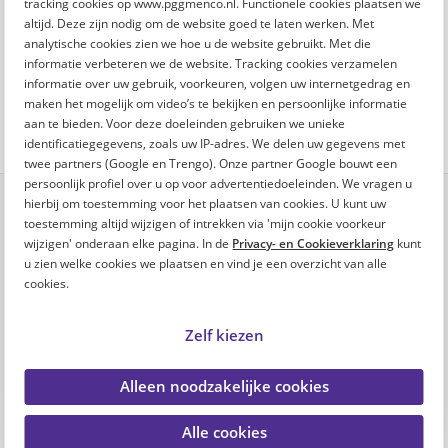
tracking cookies op www.pggmenco.nl. Functionele cookies plaatsen we
altijd. Deze zijn nodig om de website goed te laten werken. Met
analytische cookies zien we hoe u de website gebruikt. Met die
Poll: Controleer jij regelmatig je borsten?
informatie verbeteren we de website. Tracking cookies verzamelen
informatie over uw gebruik, voorkeuren, volgen uw internetgedrag en
maken het mogelijk om video’s te bekijken en persoonlijke informatie
aan te bieden. Voor deze doeleinden gebruiken we unieke
identificatiegegevens, zoals uw IP-adres. We delen uw gegevens met
twee partners (Google en Trengo). Onze partner Google bouwt een
persoonlijk profiel over u op voor advertentiedoeleinden. We vragen u
hierbij om toestemming voor het plaatsen van cookies. U kunt uw
toestemming altijd wijzigen of intrekken via 'mijn cookie voorkeur
Reageren
wijzigen' onderaan elke pagina. In de
Privacy- en Cookieverklaring
kunt
u zien welke cookies we plaatsen en vind je een overzicht van alle
Reageer hieronder op het artikel. Je ingevulde voornaam is
cookies.
te zien bij je reactie.
Voornaam (verplicht)
Zelf kiezen
Alleen noodzakelijke cookies
E-mailadres (optioneel)
Alle cookies