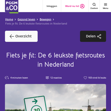
Inloggen
Word nu lid
Zoeken
Menu
Home
Gezond leven
Bewegen
Fiets je fit: De 6 leukste fietsroutes in Nederland
Overzicht
Delen
Fiets je fit: De 6 leukste fietsroutes
in Nederland
4
minuten lezen
12
reacties
103
vind ik leuks
4