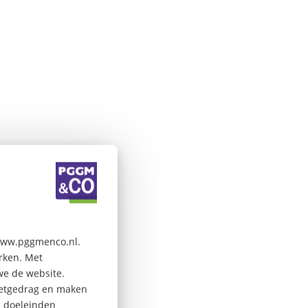
 www.pggmenco.nl.
erken. Met
we de website.
rnetgedrag en maken
e doeleinden