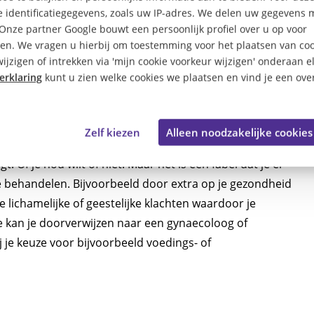
Gelukkig vallen deze vaak mee. Maar soms zijn ze zo
 identificatiegegevens, zoals uw IP-adres. We delen uw gegevens 
 Onze partner Google bouwt een persoonlijk profiel over u op voor
 van de door IZZ onderzochte groep zegt dat hun
en. We vragen u hierbij om toestemming voor het plaatsen van coo
 vaker uitgeput, minder gezond en vinden ze dat ze
ijzigen of intrekken via 'mijn cookie voorkeur wijzigen' onderaan e
erklaring
kunt u zien welke cookies we plaatsen en vind je een over
e overgang
Zelf kiezen
Alleen noodzakelijke cookies
. Of je nou wilt of niet. Maar het is een fabel dat je er
 te behandelen. Bijvoorbeeld door extra op je gezondheid
lichamelijke of geestelijke klachten waardoor je
e kan je doorverwijzen naar een gynaecoloog of
bij je keuze voor bijvoorbeeld voedings- of