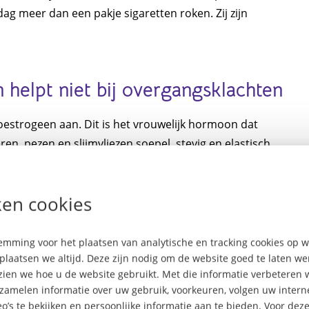
ag meer dan een pakje sigaretten roken. Zij zijn
 helpt niet bij overgangsklachten
strogeen aan. Dit is het vrouwelijk hormoon dat
ren, pezen en slijmvliezen soepel, stevig en elastisch
or overgangsklachten. Het slikken van hormonen kan
 bestaan ook bio-identieke hormonen die je levenslang
en cookies
je huisarts.
mming voor het plaatsen van analytische en tracking cookies op
ouwelijke zorgmedewerkers heeft
plaatsen we altijd. Deze zijn nodig om de website goed te laten w
 zien we hoe u de website gebruikt. Met die informatie verbeteren 
rzamelen informatie over uw gebruik, voorkeuren, volgen uw inte
o’s te bekijken en persoonlijke informatie aan te bieden. Voor dez