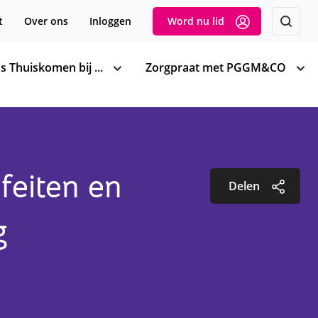
t
Over ons
Inloggen
Word nu lid
s Thuiskomen bij ...
Zorgpraat met PGGM&CO
toon
too
subnavigatie
sub
feiten en
Delen
g