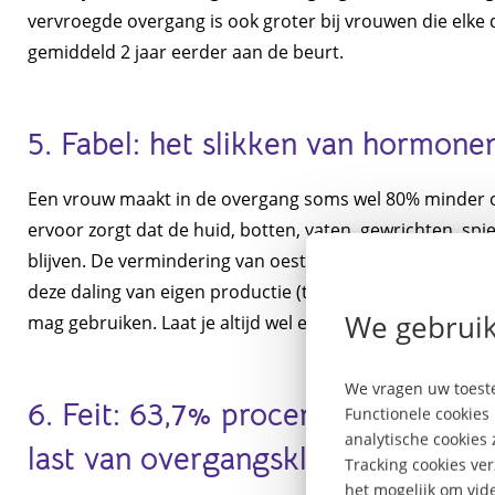
vervroegde overgang is ook groter bij vrouwen die elke d
gemiddeld 2 jaar eerder aan de beurt.
5. Fabel: het slikken van hormonen
Een vrouw maakt in de overgang soms wel 80% minder oe
ervoor zorgt dat de huid, botten, vaten, gewrichten, spie
blijven. De vermindering van oestrogeen zorgt soms vo
deze daling van eigen productie (tijdelijk) opvangen. Er
We gebruik
mag gebruiken. Laat je altijd wel eerst informeren door 
We vragen uw toeste
6. Feit: 63,7% procent van de vr
Functionele cookies 
analytische cookies
last van overgangsklachten
Tracking cookies ve
het mogelijk om vide