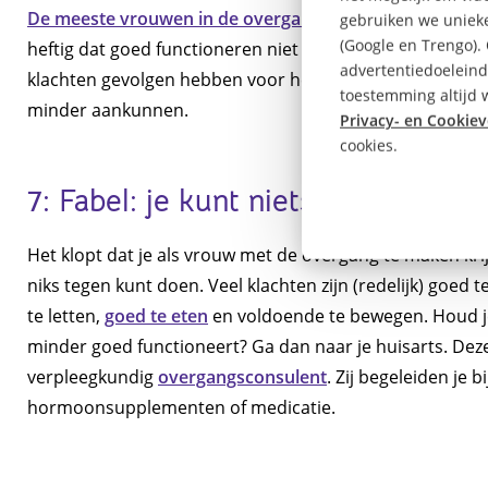
De meeste vrouwen in de overgang hebben klachten
. 
gebruiken we unieke
(Google en Trengo).
heftig dat goed functioneren niet meer mogelijk is. 40%
advertentiedoeleind
klachten gevolgen hebben voor het werk. Ze voelen zich
toestemming altijd w
minder aankunnen.
Privacy- en Cookiev
cookies.
7: Fabel: je kunt niets doen aan d
Het klopt dat je als vrouw met de overgang te maken krijgt
niks tegen kunt doen. Veel klachten zijn (redelijk) goed
te letten,
goed te eten
en voldoende te bewegen. Houd je 
minder goed functioneert? Ga dan naar je huisarts. Dez
verpleegkundig
overgangsconsulent
. Zij begeleiden je 
hormoonsupplementen of medicatie.