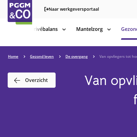
Naar werkgeversportaal
Werk-privébalans
Mantelzorg
Gezond
toon
toon
subnavigatie
subnavigatie
Home
Gezond leven
De overgang
Van opvliegers tot ho
Van opvl
Overzicht