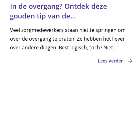
In de overgang? Ontdek deze
gouden tip van de
overgangsconsulent
Veel zorgmedewerkers staan niet te springen om
over de overgang te praten. Ze hebben het liever
over andere dingen. Best logisch, toch? Niet
volgens verpleegkundig overgangsconsulent
Lees verder
Desirée van Cleef. “Het is de hoogste tijd dat
zorgmedewerkers én werkgevers het taboe
doorbreken”, vertelt ze in een gesprek met IZZ.
Maar hoe doe je dat? Het antwoord is verrassend
simpel.