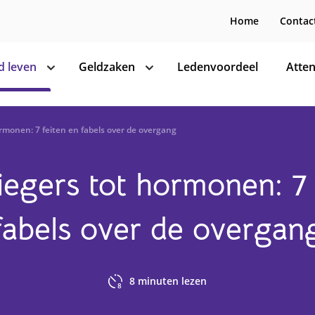
Home
Contac
 leven
Geldzaken
Ledenvoordeel
Atten
toon
toon
subnavigatie
subnavigatie
rmonen: 7 feiten en fabels over de overgang
iegers tot hormonen: 7 
fabels over de overgan
8
minuten lezen
8