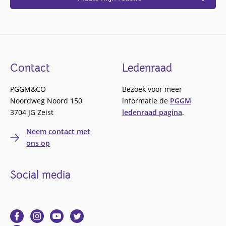
Footer
Contact
Ledenraad
PGGM&CO
Bezoek voor meer
Noordweg Noord 150
informatie de
PGGM
3704 JG Zeist
ledenraad pagina
.
Neem contact met
ons op
Social media
Ga
Ga
Ga
Ga