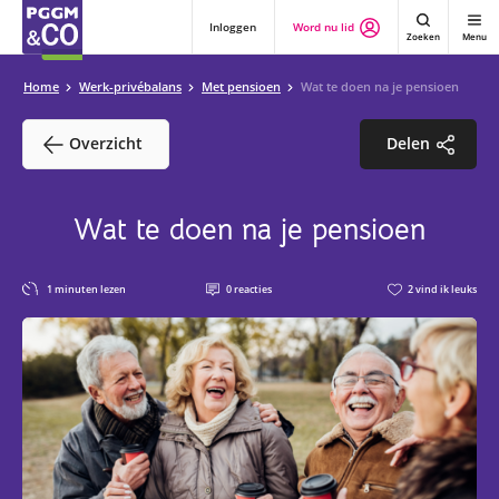
Inloggen
Word nu lid
Zoeken
Menu
Home
Werk-privébalans
Met pensioen
Wat te doen na je pensioen
Overzicht
Delen
Wat te doen na je pensioen
1
minuten lezen
0
reacties
2
vind ik leuks
1