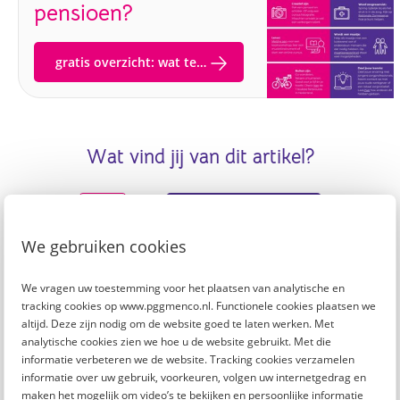
pensioen?
gratis overzicht: wat te doen na je pensioen
Wat vind jij van dit artikel?
Plaats je reactie
of
We gebruiken cookies
We vragen uw toestemming voor het plaatsen van analytische en
Dit vind je misschien ook leuk
tracking cookies op www.pggmenco.nl. Functionele cookies plaatsen we
altijd. Deze zijn nodig om de website goed te laten werken. Met
Deze bijzondere hobby’s pakt Arlien op nu ze met
analytische cookies zien we hoe u de website gebruikt. Met die
informatie verbeteren we de website. Tracking cookies verzamelen
pensioen is
informatie over uw gebruik, voorkeuren, volgen uw internetgedrag en
maken het mogelijk om video’s te bekijken en persoonlijke informatie