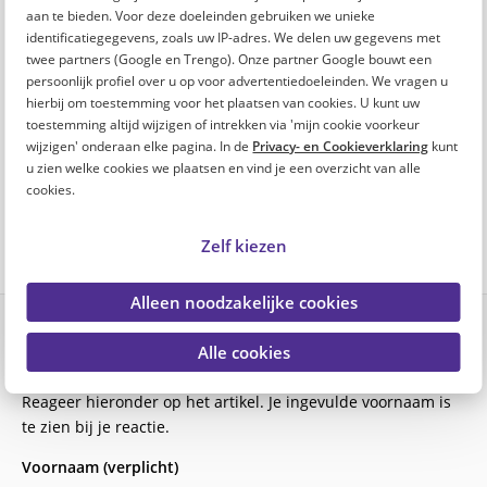
3x leuke dingen om te doen tijdens je pensioen
aan te bieden. Voor deze doeleinden gebruiken we unieke
identificatiegegevens, zoals uw IP-adres. We delen uw gegevens met
twee partners (Google en Trengo). Onze partner Google bouwt een
7 x bijzonder vrijwilligerswerk om te doen tijdens je
persoonlijk profiel over u op voor advertentiedoeleinden. We vragen u
pensioen
hierbij om toestemming voor het plaatsen van cookies. U kunt uw
toestemming altijd wijzigen of intrekken via 'mijn cookie voorkeur
wijzigen' onderaan elke pagina. In de
Privacy- en Cookieverklaring
kunt
Leuke hobby's pensioen
u zien welke cookies we plaatsen en vind je een overzicht van alle
cookies.
Zelf kiezen
Alleen noodzakelijke cookies
Alle cookies
Reageren
Reageer hieronder op het artikel. Je ingevulde voornaam is
te zien bij je reactie.
Voornaam (verplicht)