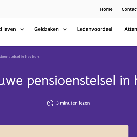
Home
Contac
 leven
Geldzaken
Ledenvoordeel
Atten
toon
toon
subnavigatie
subnavigatie
oenstelsel in het kort
uwe pensioenstelsel in 
3
minuten lezen
3