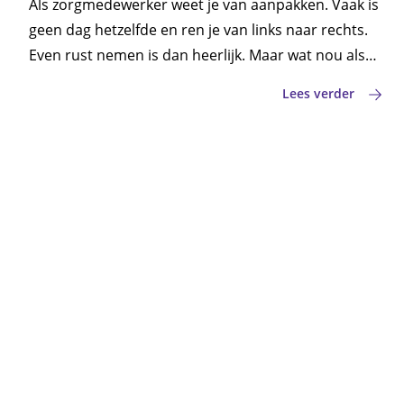
Als zorgmedewerker weet je van aanpakken. Vaak is
geen dag hetzelfde en ren je van links naar rechts.
Even rust nemen is dan heerlijk. Maar wat nou als
die rust opeens minder fijn voelt nu je (bijna) de
Lees verder
AOW-leeftijd hebt bereikt? Dan kun je natuurlijk ook
doorwerken na je pensioen. We vertellen je hoe dat
werkt.