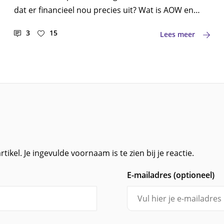
dat er financieel nou precies uit? Wat is AOW en
pensioen hetzelfde of wat is het verschil tussen
3
15
Lees meer
deze uitkering en jouw pensioen? Hieronder leggen
we het uit.
ikel. Je ingevulde voornaam is te zien bij je reactie.
E-mailadres (optioneel)