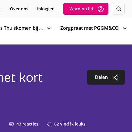
t
Over ons
Inloggen
Word nu lid
s Thuiskomen bij ...
Zorgpraat met PGGM&CO
toon
too
subnavigatie
sub
het kort
Delen
43
reacties
62
vind ik leuks