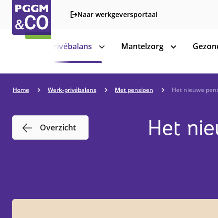
Naar werkgeversportaal
Werk-privébalans
Mantelzorg
Gezond
toon
toon
subnavigatie
subnavigatie
Home
Werk-privébalans
Met pensioen
Het nieuwe pensi
Het nie
Overzicht