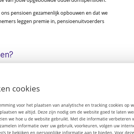
we ons pensioen gezamenlijk opbouwen en dat we
rknemers leggen premie in, pensioenuitvoerders
oen?
dt voor alle pensioenen. Dus ook voor die van jou. Maar
De verwachting is dat PFZW per 1 januari 2026 de
kgevers in de sector zorg en welzijn zijn namelijk al
en cookies
we
PFZW-pensioen
. In de komende jaren krijg je vanzelf
betekenen. En ga je binnenkort met pensioen? Bekijk dan
mming voor het plaatsen van analytische en tracking cookies op
plaatsen we altijd. Deze zijn nodig om de website goed te laten w
 zien we hoe u de website gebruikt. Met die informatie verbeteren 
rzamelen informatie over uw gebruik, voorkeuren, volgen uw inte
o’s te bekijken en persoonlijke informatie aan te bieden. Voor dez