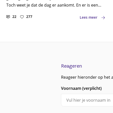
Toch weet je dat de dag er aankomt. En er is een
boel dat je moet regelen voor je met pensioen gaat.
22
277
Lees meer
Klinkt ingewikkeld? Is het niet! We zetten de
belangrijkste punten voor je op een rijtje.
Reageren
Reageer hieronder op het art
Voornaam (verplicht)