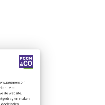
 www.pggmenco.nl.
erken. Met
we de website.
rnetgedrag en maken
e doeleinden