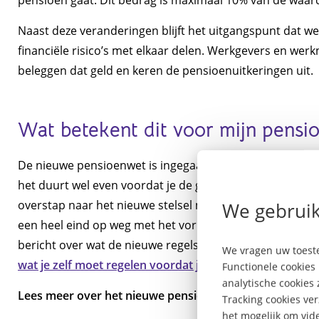
Naast deze veranderingen blijft het uitgangspunt dat 
financiële risico’s met elkaar delen. Werkgevers en we
beleggen dat geld en keren de pensioenuitkeringen uit.
Wat betekent dit voor mijn pensi
De nieuwe pensioenwet is ingegaan op 1 juli 2023 en gel
het duurt wel even voordat je de gevolgen ervan merkt. 
overstap naar het nieuwe stelsel maakt. Vakbonden en wer
We gebruik
een heel eind op weg met het vormgeven van het nieu
bericht over wat de nieuwe regels voor jou persoonlijk 
We vragen uw toeste
wat je zelf moet regelen voordat je met pensioen gaat.
Functionele cookies 
analytische cookies
Lees meer
over het nieuwe pensioenstelsel
Tracking cookies ve
het mogelijk om vide